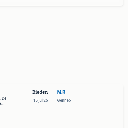
Bieden
M.R
. De
15 jul 26
Gennep
e
enkant
en