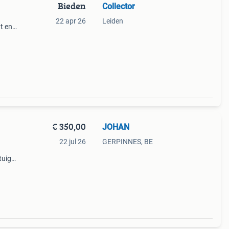
Bieden
Collector
22 apr 26
Leiden
t en
s wat
oopt
€ 350,00
JOHAN
22 jul 26
GERPINNES, BE
tuig
neerd