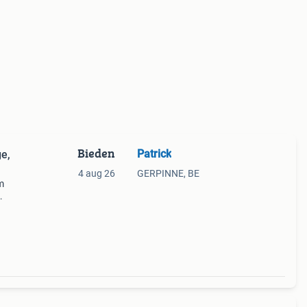
Bieden
Patrick
4 aug 26
GERPINNE, BE
m
f