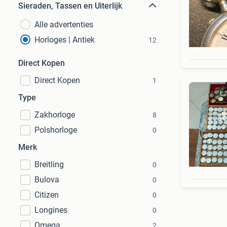
Sieraden, Tassen en Uiterlijk
Alle advertenties
Horloges | Antiek
12
Direct Kopen
Direct Kopen
1
Type
Zakhorloge
8
Polshorloge
0
Merk
Breitling
0
Bulova
0
Citizen
0
Longines
0
Omega
2