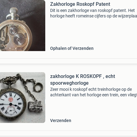
Zakhorloge Roskopf Patent
Dit is een zakhorloge van roskopf patent. Het
horloge heeft romeinse cijfers op de wijzerplaa
een zichtbaar uurwerk aan de achterkant. Er i
schade zichtbaar op de wijzerplaat bij de 5. L
Ophalen of Verzenden
zakhorloge K ROSKOPF , echt
spoorweghorloge
Zeer mooi k roskopf echt treinhorloge op de
achterkant van het horloge een trein, een vlieg
en een leeuw met prachtige treinbedelketting
zeldzame k roskopf-wijzerplaat. Alles is gesig
met k r
Verzenden