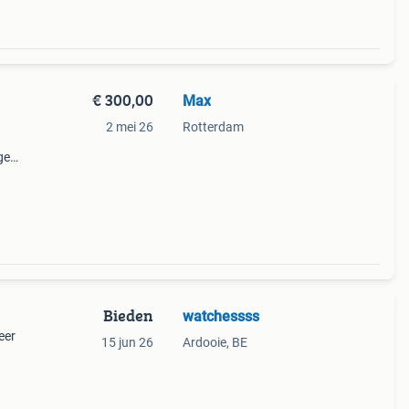
€ 300,00
Max
2 mei 26
Rotterdam
ge
een
tage
Bieden
watchessss
eer
15 jun 26
Ardooie, BE