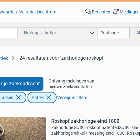
waarden
Veiligheidscentrum
Berichten
Meldingen
Horloges | Antiek
A
24 resultaten
voor 'zakhorloge roskopf'
tiek
Ontvang meldingen van
r je zoekopdracht
nieuwe zoekresultaten
 Tassen
Antiek
Verwijder filters
Roskopf zakhorloge eind 1800
Zakhorloge &#39;roskopf patented&#39; klas
zakhorloge nikkel / messing eind 1800. Rosko
patented medaille d&#39;or genève 1896 rom