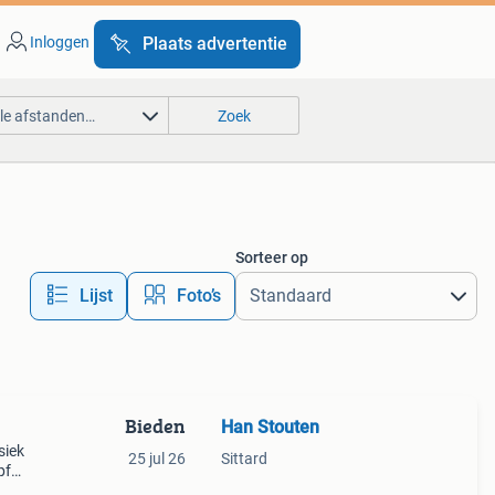
Inloggen
Plaats advertentie
lle afstanden…
Zoek
Sorteer op
Lijst
Foto’s
Bieden
Han Stouten
siek
25 jul 26
Sittard
pf
einse