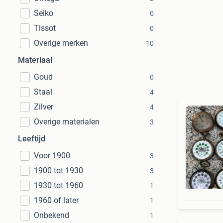
Seiko
0
Tissot
0
Overige merken
10
Materiaal
Goud
0
Staal
4
Zilver
4
Overige materialen
3
Leeftijd
Voor 1900
3
1900 tot 1930
3
1930 tot 1960
1
1960 of later
1
Onbekend
1