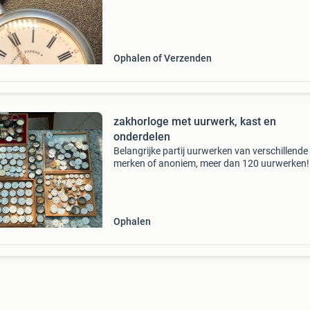
cijfers zwart & arabische cijfers rood sec
Ophalen of Verzenden
zakhorloge met uurwerk, kast en
onderdelen
Belangrijke partij uurwerken van verschillende
merken of anoniem, meer dan 120 uurwerken!
Talrijke hoesjes voor roskopf en andere
zakhorloges zakhorlogewijzerplaten
reserveonderdelen voor horloges, wi
Ophalen