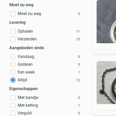
Moet nu weg
Moet nu weg
0
Levering
Ophalen
11
Verzenden
10
Aangeboden sinds
Vandaag
0
Gisteren
0
Een week
1
Altijd
12
Eigenschappen
Met bandje
0
Met ketting
1
Verguld
0