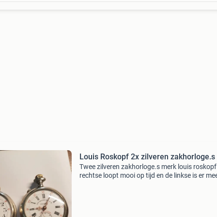
Louis Roskopf 2x zilveren zakhorloge.s
Twee zilveren zakhorloge.s merk louis roskopf
rechtse loopt mooi op tijd en de linkse is er me
gestopt . Mooie wijzerplaat alle bij en de buit
is mooi bewerkt zie foto.s bieden naar waard