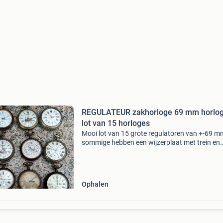
REGULATEUR zakhorloge 69 mm horloge,
lot van 15 horloges
Mooi lot van 15 grote regulatoren van +-69 m
sommige hebben een wijzerplaat met trein en
patronen ze hebben een revisie omega roskop
longines breitling zenith heuer nodig
Ophalen