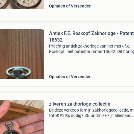
Ophalen of Verzenden
Antiek F.E. Roskopf Zakhorloge - Patent
18632
Prachtig antiek zakhorloge van het merk f.e.
Roskopf, met patentnummer 18632. Dit horlo
verkeert in goede staat voor zijn leeftijd en is 
uniek verzamelobject voor liefhebbers van vin
uurwerk
Ophalen of Verzenden
zilveren zakhorloge collectie
Bij deze verkoop ik mijn zakhorlogecollectie, m
foto&#39;s nodig? Stuur dm ze zijn allemaal
werkend maar er zitten er wel 3 tussen die
misschien wat onderhoud nodig hebben alle
horloges hebben