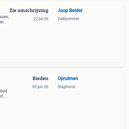
Zie omschrijving
Joop Belder
lazen,
22 jul 26
Zaltbommel
en
rtij
Bieden
Opruimen
30 jun 26
Staphorst
w bod
pf
0,
trein