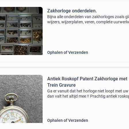
Zakhorloge onderdelen.
Bijna alle onderdelen van zakhorloges zoals g
wijzers, wijzerplaten, veren, complete uurwerk
etc. Veel roskopf onderdelen. Wordt niet als pa
verkocht. Aangeven wat je zoekt.
Ophalen of Verzenden
Antiek Roskopf Patent Zakhorloge met
Trein Gravure
Ga er vanuit dat het horloge niet loopt met u
dan valt het altijd mee !! Prachtig antiek rosko
patent zakhorloge, vermoedelijk van voor 190
met een gedetailleerde gravure van een stoom
o
Ophalen of Verzenden