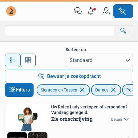
Horloges | Dames
Sorteer op
Alle afstanden…
Bewaar je zoekopdracht
Filters
Sieraden en Tassen
Dames
Polsh
Uw Rolex Lady verkopen of verpanden?
Vandaag geregeld.
Zie omschrijving
Details