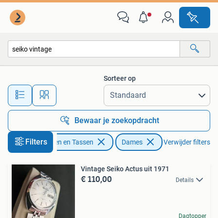
Horloges | Dames
Sorteer op
Alle afstanden…
Bewaar je zoekopdracht
Filters
Sieraden en Tassen
Dames
Verwijder filters
Vintage Seiko Actus uit 1971
€ 110,00
Details
Dagtopper