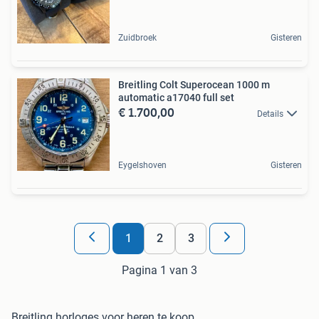
Zuidbroek
Gisteren
Breitling Colt Superocean 1000 m
automatic a17040 full set
€ 1.700,00
Details
Eygelshoven
Gisteren
1
2
3
Pagina 1 van 3
Breitling horloges voor heren te koop