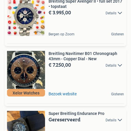
Breitling Super Avenger II • full set 2017
• topstaat
€ 3.995,00
Details
Bergen op Zoom
Gisteren
Breitling Navitimer B01 Chronograph
43mm - Copper Dial - New
€ 7.250,00
Details
Xelor Watches
Bezoek website
Gisteren
Super Breitling Endurance Pro
Gereserveerd
Details