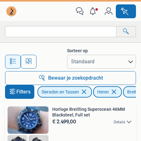
Horloges | Heren
Sorteer op
Alle afstanden…
Bewaar je zoekopdracht
Filters
Sieraden en Tassen
Heren
Breitli
Horloge Breitling Superocean 46MM
Blacksteel, Full set
€ 2.499,00
Details