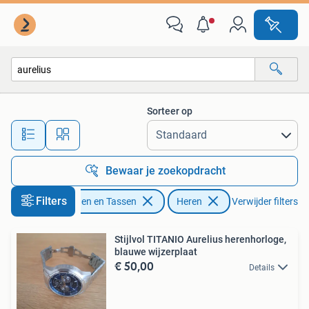
Horloges | Heren
Sorteer op
Alle afstanden…
Bewaar je zoekopdracht
Filters
Sieraden en Tassen
Heren
Verwijder filters
Stijlvol TITANIO Aurelius herenhorloge,
blauwe wijzerplaat
€ 50,00
Details