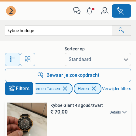
Horloges | Heren
Sorteer op
Alle afstanden…
Bewaar je zoekopdracht
Filters
Sieraden en Tassen
Heren
Verwijder filters
Kyboe Giant 48 goud/zwart
€ 70,00
Details