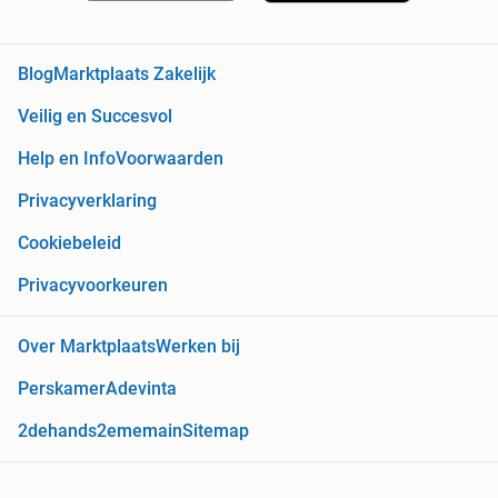
Blog
Marktplaats Zakelijk
Veilig en Succesvol
Help en Info
Voorwaarden
Privacyverklaring
Cookiebeleid
Privacyvoorkeuren
Over Marktplaats
Werken bij
Perskamer
Adevinta
2dehands
2ememain
Sitemap