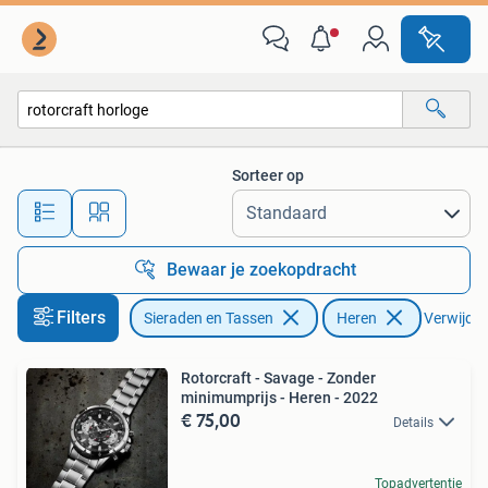
Horloges | Heren
Sorteer op
Alle afstanden…
Bewaar je zoekopdracht
Filters
Sieraden en Tassen
Heren
Verwijder 
Rotorcraft - Savage - Zonder
minimumprijs - Heren - 2022
€ 75,00
Details
Topadvertentie