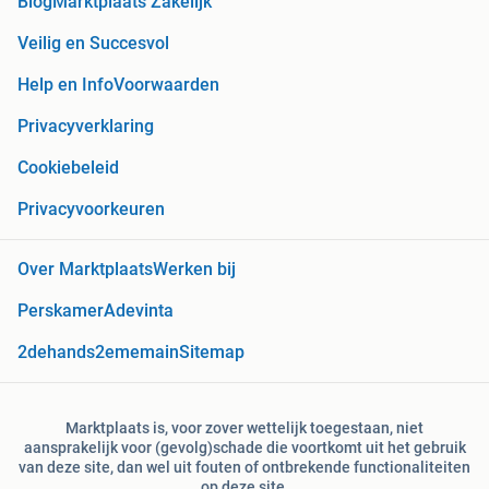
Blog
Marktplaats Zakelijk
Veilig en Succesvol
Help en Info
Voorwaarden
Privacyverklaring
Cookiebeleid
Privacyvoorkeuren
Over Marktplaats
Werken bij
Perskamer
Adevinta
2dehands
2ememain
Sitemap
Marktplaats is, voor zover wettelijk toegestaan, niet
aansprakelijk voor (gevolg)schade die voortkomt uit het gebruik
van deze site, dan wel uit fouten of ontbrekende functionaliteiten
op deze site.