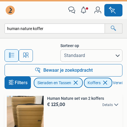
Koffers
Sorteer op
Alle afstanden…
Bewaar je zoekopdracht
Filters
Sieraden en Tassen
Koffers
Verwijde
Human Nature set van 2 koffers
€ 125,00
Details