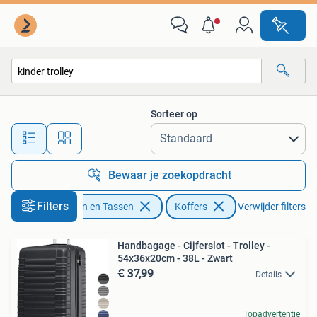
Koffers
Sorteer op
Alle afstanden…
Bewaar je zoekopdracht
Filters
Sieraden en Tassen
Koffers
Verwijder filters
Handbagage - Cijferslot - Trolley -
54x36x20cm - 38L - Zwart
€ 37,99
Details
Topadvertentie