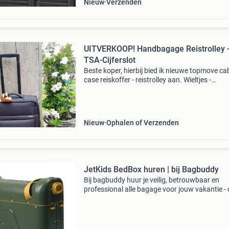
Nieuw
Verzenden
UITVERKOOP! Handbagage Reistrolley 
TSA-Cijferslot
Beste koper, hierbij bied ik nieuwe topmove ca
case reiskoffer - reistrolley aan. Wieltjes -
handbagage bij de meeste
luchtvaartmaatschappijen - travel sentry app
- okoban id-functie. Deze zat
Nieuw
Ophalen of Verzenden
JetKids BedBox huren | bij Bagbuddy
Bij bagbuddy huur je veilig, betrouwbaar en
professional alle bagage voor jouw vakantie -
de jetkids bedbox. Meer dan 1000+
vakantiegangers gingen je voor en wij zijn met
sterren beoordeeld op t