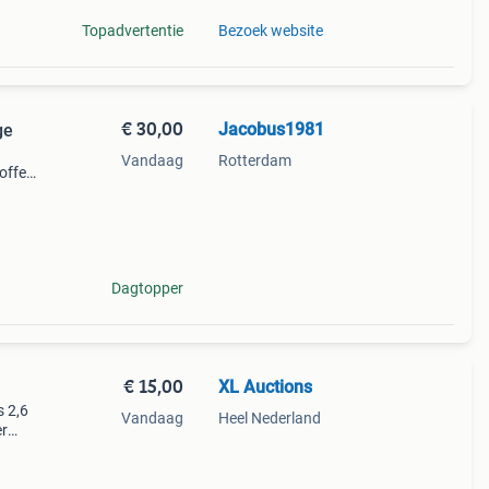
Topadvertentie
Bezoek website
€ 30,00
Jacobus1981
ge
Vandaag
Rotterdam
offer
s
Dagtopper
€ 15,00
XL Auctions
s 2,6
Vandaag
Heel Nederland
er
ingen
 36