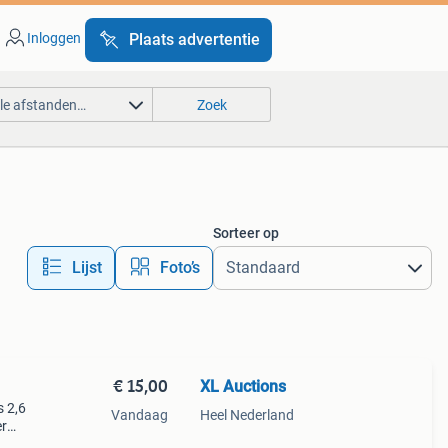
Inloggen
Plaats advertentie
lle afstanden…
Zoek
Sorteer op
Lijst
Foto’s
€ 15,00
XL Auctions
s 2,6
Vandaag
Heel Nederland
er
ingen