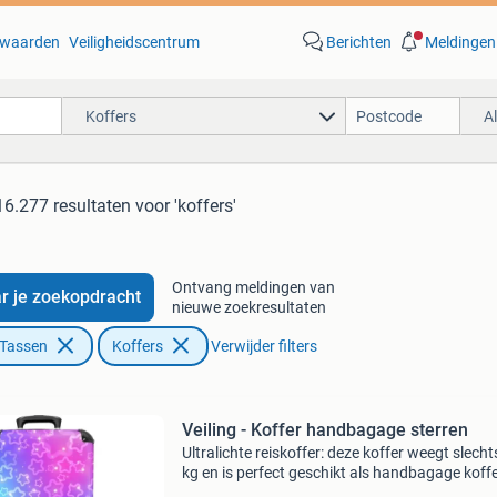
waarden
Veiligheidscentrum
Berichten
Meldingen
Koffers
A
16.277 resultaten
voor 'koffers'
Ontvang meldingen van
r je zoekopdracht
nieuwe zoekresultaten
 Tassen
Koffers
Verwijder filters
Veiling - Koffer handbagage sterren
Ultralichte reiskoffer: deze koffer weegt slecht
kg en is perfect geschikt als handbagage koff
voor alle luchtvaartmaatschappijen. De afmet