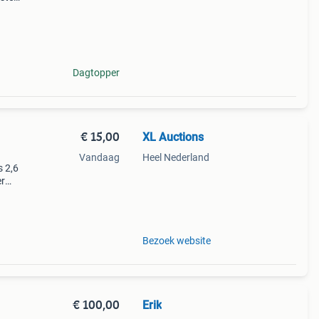
 hele
 de
Dagtopper
€ 15,00
XL Auctions
Vandaag
Heel Nederland
s 2,6
er
ingen
 36
Bezoek website
€ 100,00
Erik