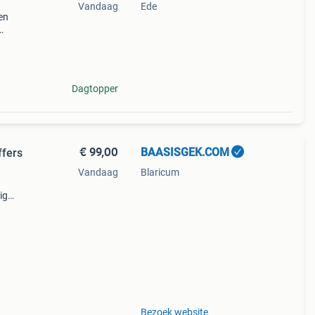
Vandaag
Ede
en
iep
23,5
Dagtopper
€ 99,00
BAASISGEK.COM
ffers
Vandaag
Blaricum
ig
 maat
Bezoek website