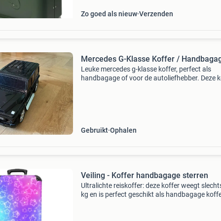
Zo goed als nieuw
Verzenden
Mercedes G-Klasse Koffer / Handbaga
Leuke mercedes g-klasse koffer, perfect als
handbagage of voor de autoliefhebber. Deze k
is vormgegeven als een iconische g-klasse en i
voorzien van wieltjes en een uitschuifbare
handgreep voor
Gebruikt
Ophalen
Veiling - Koffer handbagage sterren
Ultralichte reiskoffer: deze koffer weegt slecht
kg en is perfect geschikt als handbagage koff
voor alle luchtvaartmaatschappijen. De afmet
zijn 55x35x20 cm en het biedt een inhoud van