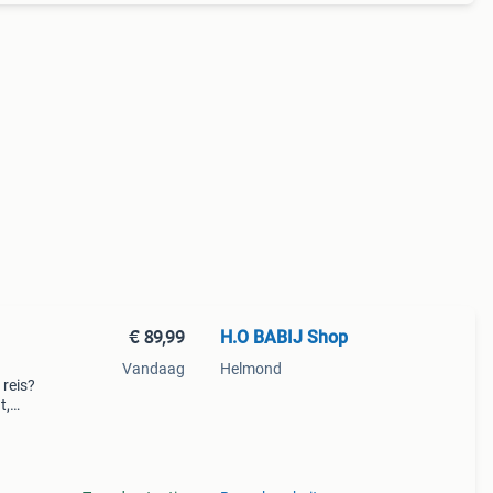
€ 89,99
H.O BABIJ Shop
Vandaag
Helmond
 reis?
t,
 × 35