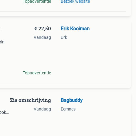
Topadvertentie
Bezoek website
€ 22,50
Erik Kooiman
-
Vandaag
Urk
bin
roved
Topadvertentie
Zie omschrijving
Bagbuddy
Vandaag
Eemnes
 ook
 5-