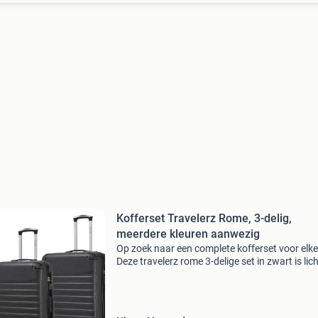
Kofferset Travelerz Rome, 3-delig,
meerdere kleuren aanwezig
Op zoek naar een complete kofferset voor elke
Deze travelerz rome 3-delige set in zwart is lich
sterk en klaar voor vertrek. Maten: s (39l) – 55
× 22 cm – handbagage l (69l) – 65 × 41 × 2