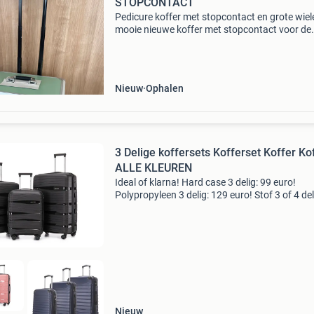
STOPCONTACT
Pedicure koffer met stopcontact en grote wiel
mooie nieuwe koffer met stopcontact voor de
motor. Afmetingen: hoog 42 cm breed 46 cm d
30 cm afmetingen waar de motor staat: hoog 
breed 44 cm d
Nieuw
Ophalen
3 Delige koffersets Kofferset Koffer Ko
ALLE KLEUREN
Ideal of klarna! Hard case 3 delig: 99 euro!
Polypropyleen 3 delig: 129 euro! Stof 3 of 4 del
ook leverbaar... Polypropyleen 3 delig: 1 maal
s 39 liter 40*56*21 cm 1 maal maat m 65 liter
45*65*
Nieuw