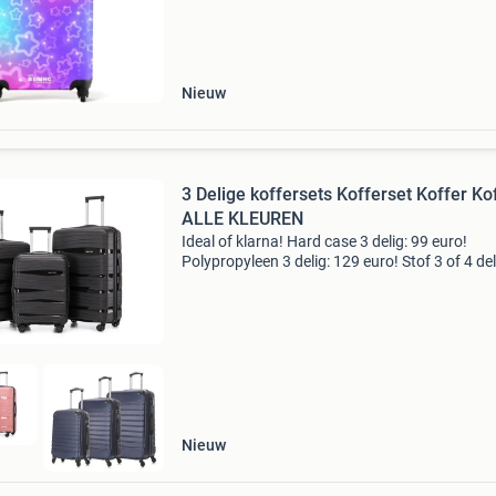
zijn 55x35x20 cm en het biedt een inhoud van
Nieuw
3 Delige koffersets Kofferset Koffer Ko
ALLE KLEUREN
Ideal of klarna! Hard case 3 delig: 99 euro!
Polypropyleen 3 delig: 129 euro! Stof 3 of 4 del
ook leverbaar... Polypropyleen 3 delig: 1 maal
s 39 liter 40*56*21 cm 1 maal maat m 65 liter
45*65*
Nieuw