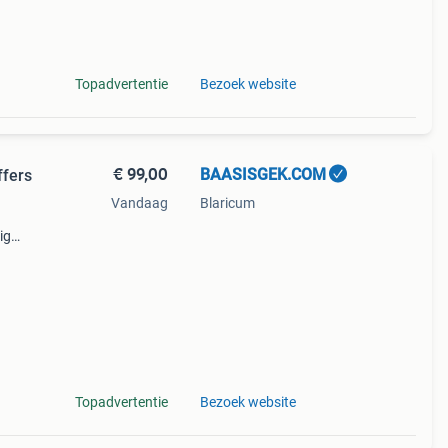
 36
Topadvertentie
Bezoek website
€ 99,00
BAASISGEK.COM
ffers
Vandaag
Blaricum
ig
 maat
Topadvertentie
Bezoek website