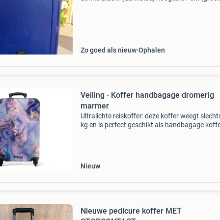
van de serie) inhoud: 138 liter staat: als nieuw,
lichte gebruikssporen (2 vakanties) ik verkoop
ko
Zo goed als nieuw
Ophalen
Veiling - Koffer handbagage dromerig
marmer
Ultralichte reiskoffer: deze koffer weegt slecht
kg en is perfect geschikt als handbagage koff
voor alle luchtvaartmaatschappijen. De afmet
zijn 55x35x20 cm en het biedt een inhoud van
Nieuw
Nieuwe pedicure koffer MET