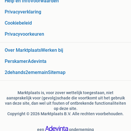
Help en Info
Voorwaarden
Privacyverklaring
Cookiebeleid
Privacyvoorkeuren
Over Marktplaats
Werken bij
Perskamer
Adevinta
2dehands
2ememain
Sitemap
Marktplaats is, voor zover wettelijk toegestaan, niet
aansprakelijk voor (gevolg)schade die voortkomt uit het gebruik
van deze site, dan wel uit fouten of ontbrekende functionaliteiten
op deze site.
Copyright © 2026 Marktplaats B.V. Alle rechten voorbehouden.
een
onderneming