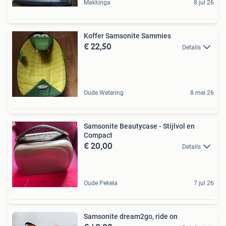
Makkinga
8 jul 26
Koffer Samsonite Sammies
€ 22,50
Details
Oude Wetering
8 mei 26
Samsonite Beautycase - Stijlvol en
Compact
€ 20,00
Details
Oude Pekela
7 jul 26
Samsonite dream2go, ride on