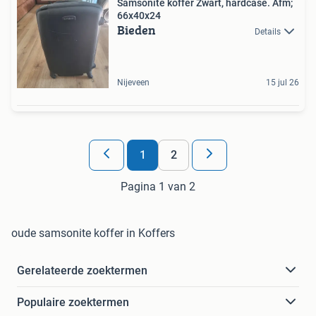
Samsonite koffer Zwart, hardcase. Afm;
66x40x24
Bieden
Details
Nijeveen
15 jul 26
1
2
Pagina 1 van 2
oude samsonite koffer in Koffers
Gerelateerde zoektermen
Populaire zoektermen