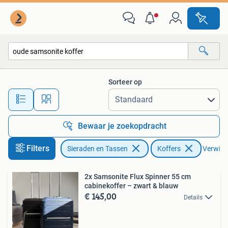
Koffers
Sorteer op
Alle afstanden…
Bewaar je zoekopdracht
Filters
Sieraden en Tassen
Koffers
Verwijde
2x Samsonite Flux Spinner 55 cm
cabinekoffer – zwart & blauw
€ 145,00
Details