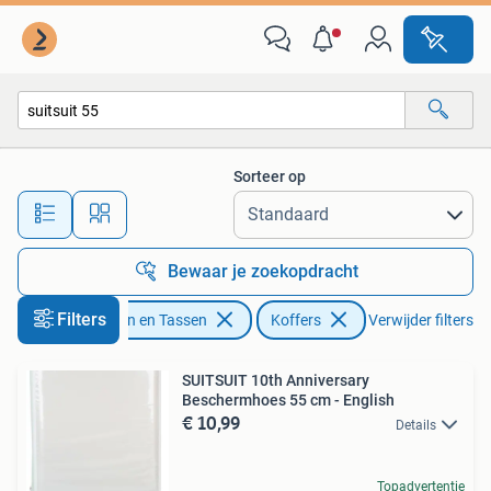
Koffers
Sorteer op
Alle afstanden…
Bewaar je zoekopdracht
Filters
Sieraden en Tassen
Koffers
Verwijder filters
SUITSUIT 10th Anniversary
Beschermhoes 55 cm - English
€ 10,99
Details
Topadvertentie