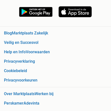
Blog
Marktplaats Zakelijk
Veilig en Succesvol
Help en Info
Voorwaarden
Privacyverklaring
Cookiebeleid
Privacyvoorkeuren
Over Marktplaats
Werken bij
Perskamer
Adevinta