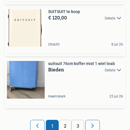
SUITSUIT te koop
€ 120,00
Details
Utrecht
8 jul 26
suitsuit 76cm koffer mist 1 wiel teab
Bieden
Details
Heemskerk
25 jul 26
1
2
3