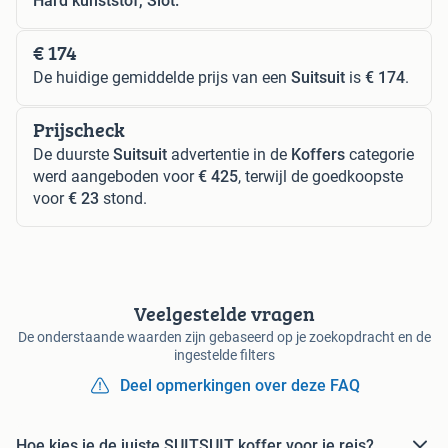
Hard kunststof, Slot.
€ 174
De huidige gemiddelde prijs van een
Suitsuit
is
€ 174
.
Prijscheck
De duurste
Suitsuit
advertentie in de
Koffers
categorie
werd aangeboden voor
€ 425
, terwijl de goedkoopste
voor
€ 23
stond.
Veelgestelde vragen
De onderstaande waarden zijn gebaseerd op je zoekopdracht en de
ingestelde filters
Deel opmerkingen over deze FAQ
Hoe kies je de juiste SUITSUIT koffer voor je reis?