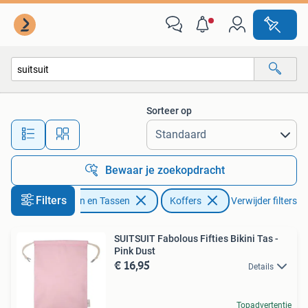
Koffers
Sorteer op
Alle afstanden…
Bewaar je zoekopdracht
Filters
Sieraden en Tassen
Koffers
Verwijder filters
SUITSUIT Fabolous Fifties Bikini Tas -
Pink Dust
€ 16,95
Details
Topadvertentie