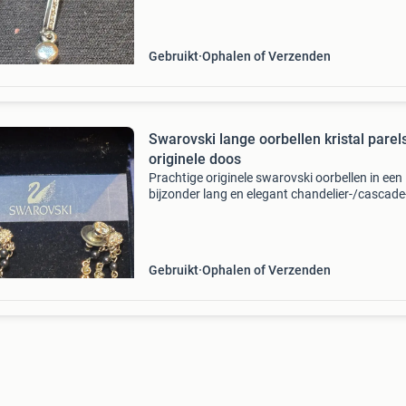
druppels. Het bovenste gedeelte bestaat uit e
Gebruikt
Ophalen of Verzenden
Swarovski lange oorbellen kristal parel
originele doos
Prachtige originele swarovski oorbellen in een
bijzonder lang en elegant chandelier-/cascade
model. De oorbellen bestaan uit meerdere
beweeglijke strengen met donkerblauwe
parelachtige swarovski-eleme
Gebruikt
Ophalen of Verzenden