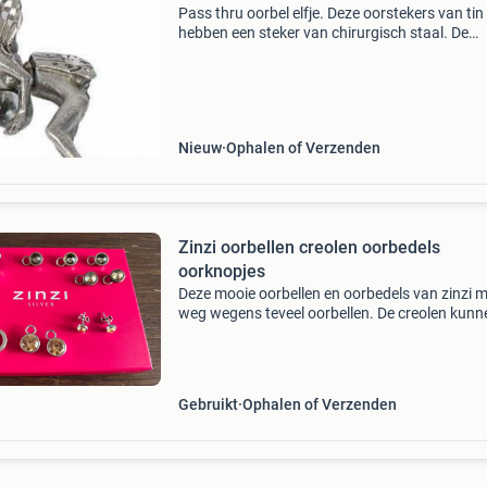
Pass thru oorbel elfje. Deze oorstekers van tin
hebben een steker van chirurgisch staal. De
oorbellen bestaan uit 2 delen vormen samen 
figuur waarbij het lijkt of deze door je oor heen
vliegt. Let
Nieuw
Ophalen of Verzenden
Zinzi oorbellen creolen oorbedels
oorknopjes
Deze mooie oorbellen en oorbedels van zinzi 
weg wegens teveel oorbellen. De creolen kunn
gewoon zo of met de verschillende oorbedels
gedragen worden. De zinzi kettinghanger heef
kanten en i
Gebruikt
Ophalen of Verzenden