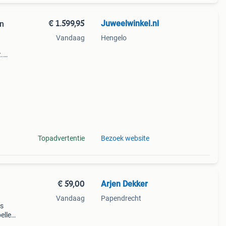
€ 1.599,95
Juweelwinkel.nl
en
Vandaag
Hengelo
.
ing.
" word
Topadvertentie
Bezoek website
€ 59,00
Arjen Dekker
Vandaag
Papendrecht
ls
ellen
en