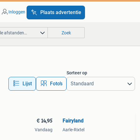
Inloggen
Plaats advertentie
lle afstanden…
Zoek
Sorteer op
Lijst
Foto’s
€ 14,95
Fairyland
Vandaag
Aarle-Rixtel
een