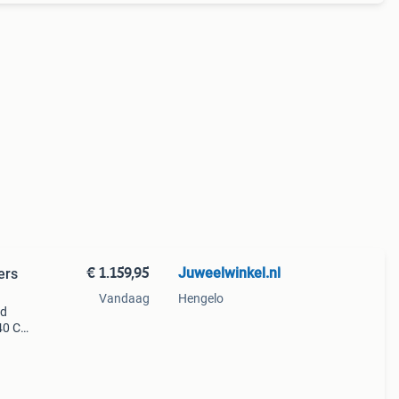
€ 1.159,95
Juweelwinkel.nl
ers
Vandaag
Hengelo
ud
40 Ct.
et
ijn