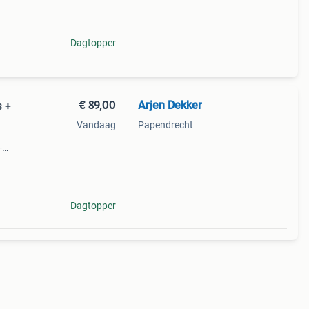
en lan
Dagtopper
€ 89,00
Arjen Dekker
s +
Vandaag
Papendrecht
-
Dagtopper