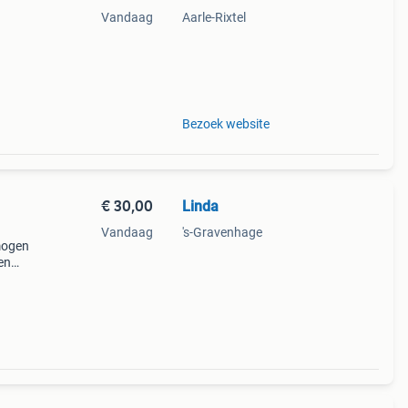
Vandaag
Aarle-Rixtel
een
Bezoek website
€ 30,00
Linda
Vandaag
's-Gravenhage
mogen
en
t 2