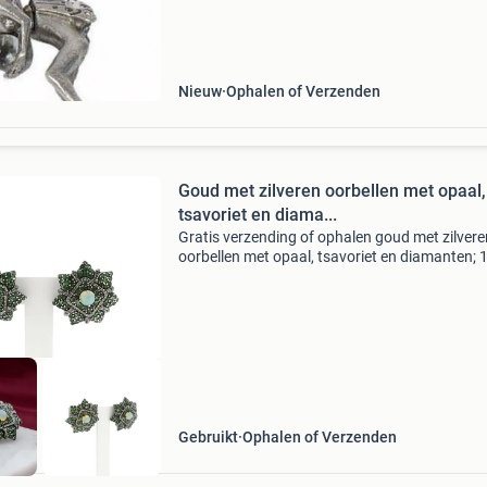
figuur waarbij het lijkt of deze door je oor heen
vliegt. Let
Nieuw
Ophalen of Verzenden
Goud met zilveren oorbellen met opaal,
tsavoriet en diama...
Gratis verzending of ophalen goud met zilvere
oorbellen met opaal, tsavoriet en diamanten; 
ct. Unieke bloemvormige oorbellen gezet met
tsavorieten, diamanten en opalen. De levendig
groene tsavor
Gebruikt
Ophalen of Verzenden