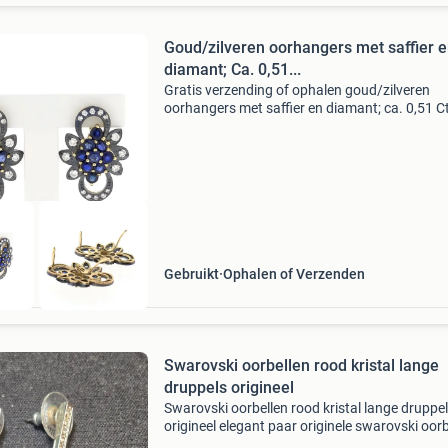
Goud/zilveren oorhangers met saffier 
diamant; Ca. 0,51...
Gratis verzending of ophalen goud/zilveren
oorhangers met saffier en diamant; ca. 0,51 Ct
Gouden oorhangers met gedetailleerde afwerk
Het zilver is gepatineerd waardoor het "zwart
Gebruikt
Ophalen of Verzenden
Swarovski oorbellen rood kristal lange
druppels origineel
Swarovski oorbellen rood kristal lange druppe
origineel elegant paar originele swarovski oorb
met prachtige dieprode gefacetteerde kristall