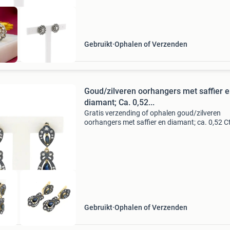
Gebruikt
Ophalen of Verzenden
Goud/zilveren oorhangers met saffier 
diamant; Ca. 0,52...
Gratis verzending of ophalen goud/zilveren
oorhangers met saffier en diamant; ca. 0,52 Ct
Deze oorhangers zijn prachtig gedetailleerd
afgewerkt, het zilver is gepatineerd waardoor 
"zwart&quo
Gebruikt
Ophalen of Verzenden