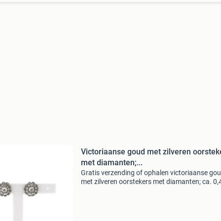
Victoriaanse goud met zilveren oorstek
met diamanten;...
Gratis verzending of ophalen victoriaanse go
met zilveren oorstekers met diamanten; ca. 0,
Victoriaanse goud met zilveren oorstekers gez
met diamanten. De roos geslepen diamanten z
gezet