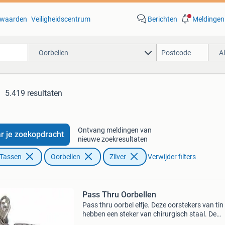
waarden
Veiligheidscentrum
Berichten
Meldingen
Oorbellen
A
5.419 resultaten
Ontvang meldingen van
r je zoekopdracht
nieuwe zoekresultaten
 Tassen
Oorbellen
Zilver
Verwijder filters
Pass Thru Oorbellen
Pass thru oorbel elfje. Deze oorstekers van tin
hebben een steker van chirurgisch staal. De
oorbellen bestaan uit 2 delen vormen samen 