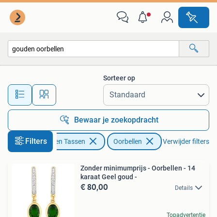
Oorbellen
Sorteer op
Alle afstanden…
Bewaar je zoekopdracht
Filters
Sieraden en Tassen
Oorbellen
Verwijder filters
Zonder minimumprijs - Oorbellen - 14
karaat Geel goud -
€ 80,00
Details
Topadvertentie