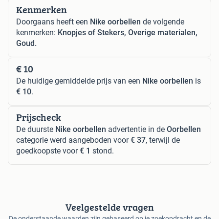
Kenmerken
Doorgaans heeft een
Nike oorbellen
de volgende
kenmerken:
Knopjes of Stekers, Overige materialen,
Goud.
€ 10
De huidige gemiddelde prijs van een
Nike oorbellen
is
€ 10
.
Prijscheck
De duurste
Nike oorbellen
advertentie in de
Oorbellen
categorie werd aangeboden voor
€ 37
, terwijl de
goedkoopste voor
€ 1
stond.
Veelgestelde vragen
De onderstaande waarden zijn gebaseerd op je zoekopdracht en de