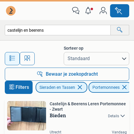
Portemonnees
Sorteer op
Alle afstanden…
Bewaar je zoekopdracht
Filters
Sieraden en Tassen
Portemonnees
Castelijn & Beerens Leren Portemonnee
- Zwart
Bieden
Details
Utrecht
Vandaag