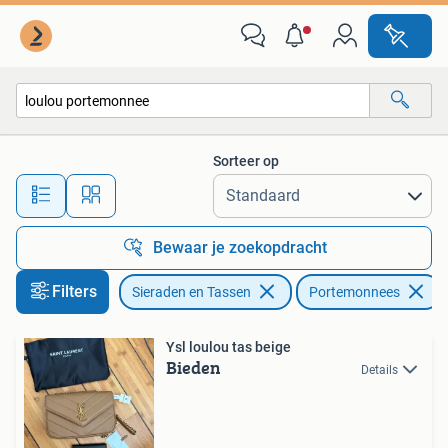
Portemonnees
Sorteer op
Alle afstanden…
Bewaar je zoekopdracht
Filters
Sieraden en Tassen
Portemonnees
Ysl loulou tas beige
Bieden
Details