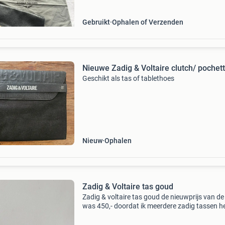
Gebruikt
Ophalen of Verzenden
Nieuwe Zadig & Voltaire clutch/ pochet
Geschikt als tas of tablethoes
Nieuw
Ophalen
Zadig & Voltaire tas goud
Zadig & voltaire tas goud de nieuwprijs van de
was 450,- doordat ik meerdere zadig tassen h
verkoop ik deze zodat er weer een nieuwe tas
komen. De tas word geleverd met dustbag ben