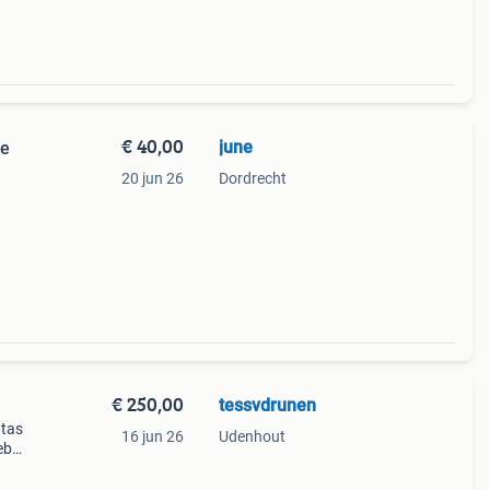
€ 40,00
june
te
20 jun 26
Dordrecht
€ 250,00
tessvdrunen
 tas
16 jun 26
Udenhout
eb
 kan
t u