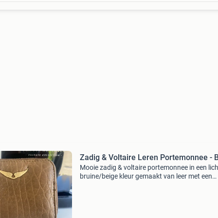
Zadig & Voltaire Leren Portemonnee - 
Mooie zadig & voltaire portemonnee in een lich
bruine/beige kleur gemaakt van leer met een
subtiele textuur en voorzien van de kenmerke
vleugels op de voorkant. De portemonnee heef
ritssl