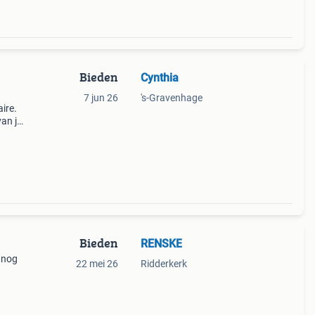
Bieden
Cynthia
7 jun 26
's-Gravenhage
aire.
van je
osten
Bieden
RENSKE
 nog
22 mei 26
Ridderkerk