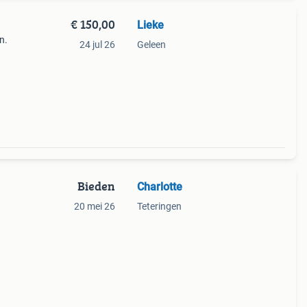
€ 150,00
Lieke
n.
24 jul 26
Geleen
Bieden
Charlotte
20 mei 26
Teteringen