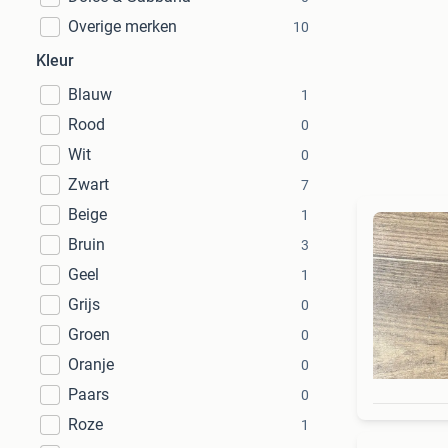
Overige merken
10
Kleur
Blauw
1
Rood
0
Wit
0
Zwart
7
Beige
1
Bruin
3
Geel
1
Grijs
0
Groen
0
Oranje
0
Paars
0
Roze
1