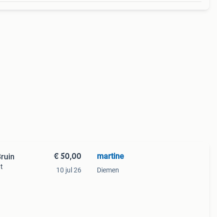
€ 50,00
martine
Bruin
t
10 jul 26
Diemen
nde
t een