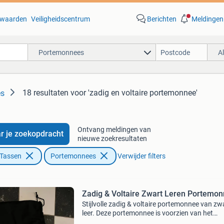
waarden
Veiligheidscentrum
Berichten
Meldingen
Portemonnees
A
18 resultaten
voor 'zadig en voltaire portemonnee'
es
Ontvang meldingen van
r je zoekopdracht
nieuwe zoekresultaten
 Tassen
Portemonnees
Verwijder filters
Zadig & Voltaire Zwart Leren Portemo
Stijlvolle zadig & voltaire portemonnee van zw
leer. Deze portemonnee is voorzien van het
iconische vleugeldetail en biedt voldoende rui