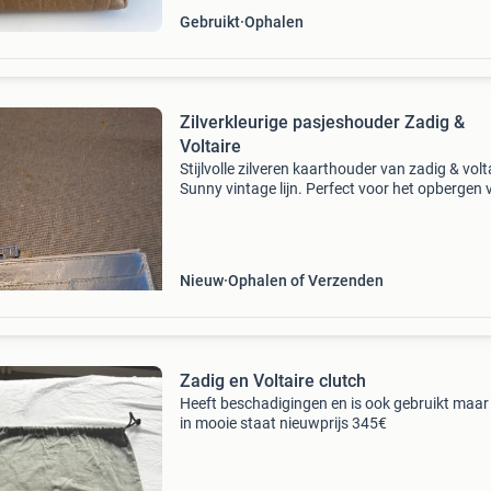
Gebruikt
Ophalen
Zilverkleurige pasjeshouder Zadig &
Voltaire
Stijlvolle zilveren kaarthouder van zadig & volt
Sunny vintage lijn. Perfect voor het opbergen 
belangrijkste pasjes. In nieuwstaat. Verzendk
zijn voor de koper en op eigen risico
Nieuw
Ophalen of Verzenden
Zadig en Voltaire clutch
Heeft beschadigingen en is ook gebruikt maar
in mooie staat nieuwprijs 345€