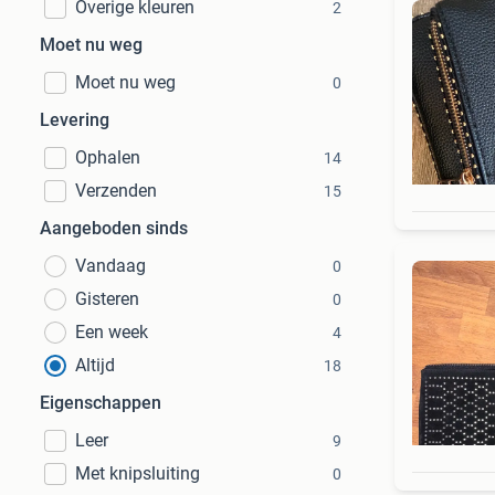
Overige kleuren
2
Moet nu weg
Moet nu weg
0
Levering
Ophalen
14
Verzenden
15
Aangeboden sinds
Vandaag
0
Gisteren
0
Een week
4
Altijd
18
Eigenschappen
Leer
9
Met knipsluiting
0