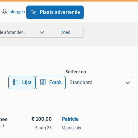
Inloggen
Plaats advertentie
lle afstanden…
Zoek
Sorteer op
Lijst
Foto’s
€ 100,00
Patricia
nnee
art
5 aug 26
Maassluis
mte