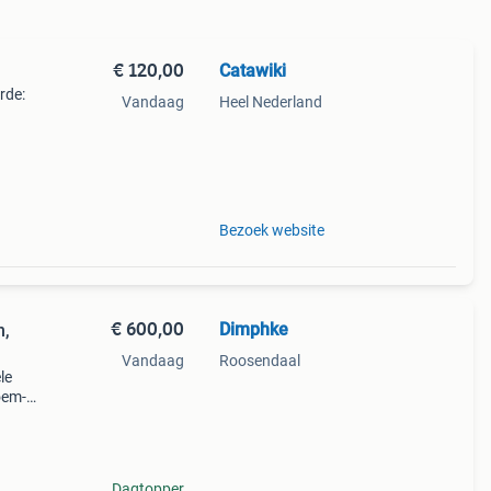
€ 120,00
Catawiki
rde:
Vandaag
Heel Nederland
ing
Bezoek website
€ 600,00
Dimphke
n,
Vandaag
Roosendaal
le
loem-
digd
%
Dagtopper