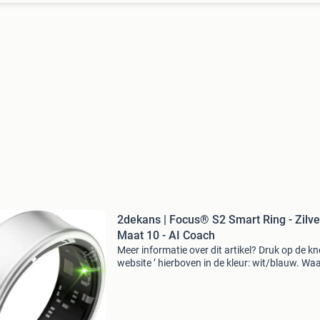
2dekans | Focus® S2 Smart Ring - Zilve
Maat 10 - AI Coach
Meer informatie over dit artikel? Druk op de kno
website ’ hierboven in de kleur: wit/blauw. W
bestellen bij 2dekansje.com? Voor 16:00 beste
morgen in huis binnen nederland. 1 Jaar garan