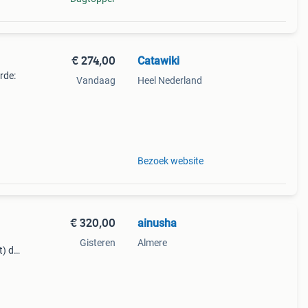
€ 274,00
Catawiki
rde:
Vandaag
Heel Nederland
 met
Bezoek website
€ 320,00
ainusha
Gisteren
Almere
t) de
r
ils d