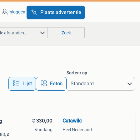
Inloggen
Plaats advertentie
lle afstanden…
Zoek
Sorteer op
Lijst
Foto’s
€ 330,00
Catawiki
g
Vandaag
Heel Nederland
583, ø