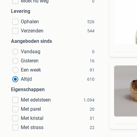
Moet nu weg
0
Levering
Ophalen
526
Verzenden
544
Aangeboden sinds
Vandaag
0
Gisteren
16
Een week
91
Altijd
610
Eigenschappen
Met edelsteen
1.094
Met parel
20
Met kristal
31
Met strass
22