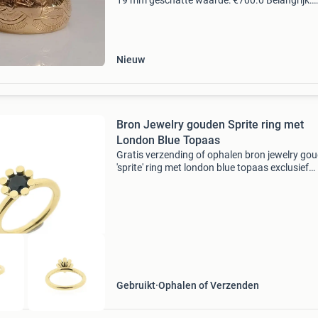
19 mm geschatte waarde: €700.0 Belangrijk:
winnende biedingen zijn exclusief 9%
koperbescherming + €3 kavel beschrijving go
ring, 5
Nieuw
Bron Jewelry gouden Sprite ring met
London Blue Topaas
Gratis verzending of ophalen bron jewelry go
'sprite' ring met london blue topaas exclusief
gouden ring van het merk bron jewelry, uit de
familie 'sprite'. Deze collectie is geïnsp
Gebruikt
Ophalen of Verzenden