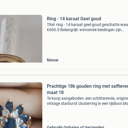
Ring - 14 karaat Geel goud
Titel: ring - 14 karaat geel goud geschatte waa
€600.0 Belangrijk: winnende biedingen zijn
exclusief 9% koperbescherming + €3 kavel
beschrijving een klassieke 14k gouden trouwr
met ee
Nieuw
Prachtige 18k gouden ring met saffiere
maat 18
Te koop aangeboden: een schitterende, origine
vintage starburst clusterring in een tijdloos b
en sterdesign. Deze exclusieve ring is vervaar
uit hoogwaardig 18 karaat massief goud (75
puur
Gebruikt
Ophalen of Verzenden