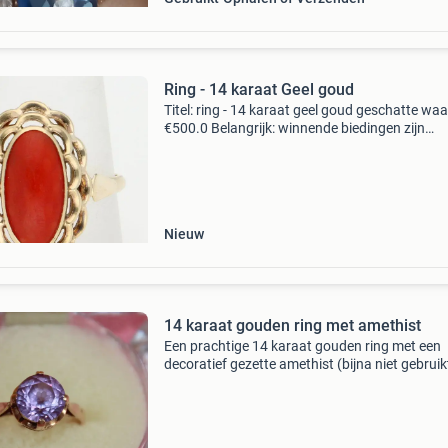
Ring - 14 karaat Geel goud
Titel: ring - 14 karaat geel goud geschatte waa
€500.0 Belangrijk: winnende biedingen zijn
exclusief 9% koperbescherming + €3 kavel
beschrijving 14 karaat geelgouden ring bezet
een c
Nieuw
14 karaat gouden ring met amethist
Een prachtige 14 karaat gouden ring met een
decoratief gezette amethist (bijna niet gebruik
steen verkleurt heel mooi van licht naar donke
afhankelijk van het licht. Zie foto’s voor de deta