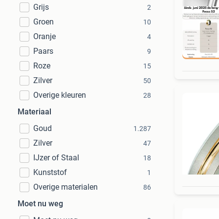
Grijs
2
Groen
10
Oranje
4
Paars
9
D
Roze
15
Zilver
50
Overige kleuren
28
Materiaal
Goud
1.287
Zilver
47
IJzer of Staal
18
Kunststof
1
Overige materialen
86
Moet nu weg