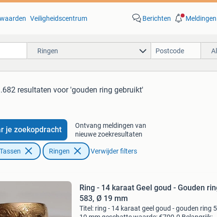
waarden
Veiligheidscentrum
Berichten
Meldingen
Ringen
A
.682 resultaten
voor 'gouden ring gebruikt'
Ontvang meldingen van
r je zoekopdracht
nieuwe zoekresultaten
 Tassen
Ringen
Verwijder filters
Ring - 14 karaat Geel goud - Gouden rin
583, Ø 19 mm
Titel: ring - 14 karaat geel goud - gouden ring 