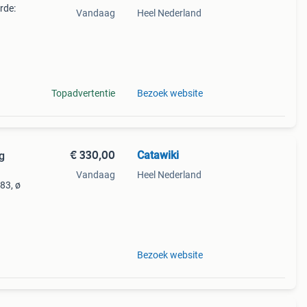
rde:
Vandaag
Heel Nederland
– 14k
Topadvertentie
Bezoek website
€ 330,00
Catawiki
g
Vandaag
Heel Nederland
583, ø
uden
Bezoek website