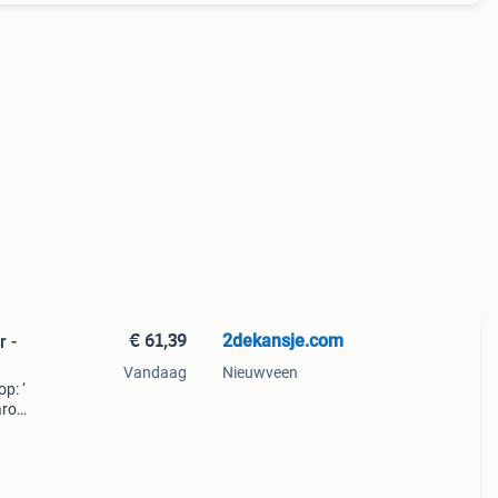
€ 61,39
2dekansje.com
r -
Vandaag
Nieuwveen
p: ‘
aarom
ld,
ti