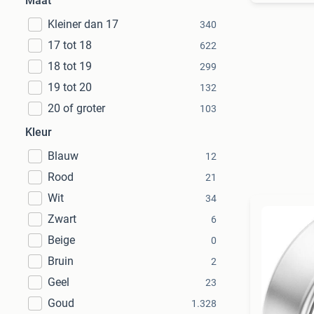
Maat
Kleiner dan 17
340
17 tot 18
622
18 tot 19
299
19 tot 20
132
20 of groter
103
Kleur
Blauw
12
Rood
21
Wit
34
Zwart
6
Beige
0
Bruin
2
Geel
23
Goud
1.328