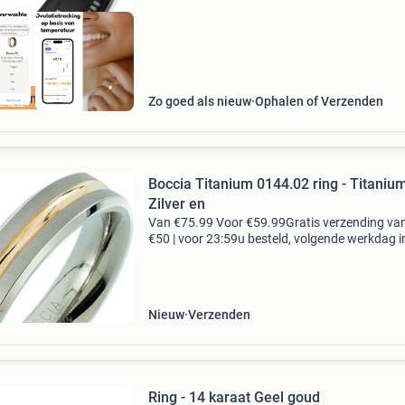
uurzame Deal
Zo goed als nieuw
Ophalen of Verzenden
Boccia Titanium 0144.02 ring - Titanium
Zilver en
Van €75.99 Voor €59.99Gratis verzending va
€50 | voor 23:59u besteld, volgende werkdag i
nieuw en geseald! Verpakking onbeschadigd.
cadeau idee. Deze gematteerde ring van
Nieuw
Verzenden
Ring - 14 karaat Geel goud