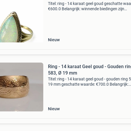
Titel: ring - 14 karaat geel goud geschatte waa
€600.0 Belangrijk: winnende biedingen zijn
exclusief 9% koperbescherming + €3 kavel
beschrijving victoriaanse marquise opal ring 
gou
Nieuw
Ring - 14 karaat Geel goud - Gouden rin
583, Ø 19 mm
Titel: ring - 14 karaat geel goud - gouden ring 
19 mm geschatte waarde: €700.0 Belangrijk:
winnende biedingen zijn exclusief 9%
koperbescherming + €3 kavel beschrijving go
ring, 5
Nieuw