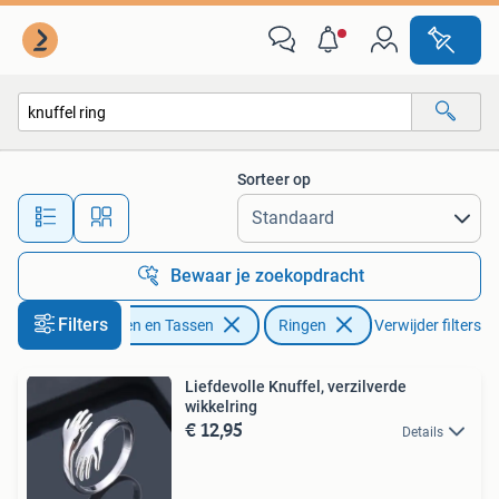
Ringen
Sorteer op
Alle afstanden…
Bewaar je zoekopdracht
Filters
Sieraden en Tassen
Ringen
Verwijder filters
Liefdevolle Knuffel, verzilverde
wikkelring
€ 12,95
Details