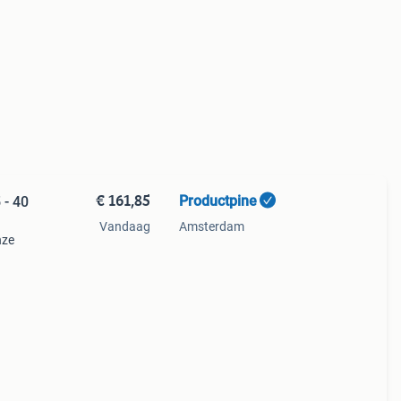
€ 161,85
Productpine
 - 40
Vandaag
Amsterdam
nze
perkte
tis