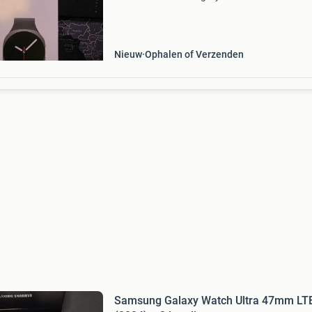
uitgerust met gps, hartslagmeter en slaaptrac
Perfect voor een actieve levensstijl. De doos is
ongeopend en de s
Nieuw
Ophalen of Verzenden
Samsung Galaxy Watch Ultra 47mm LT