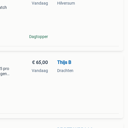
Vandaag
Hilversum
atch
e,
chte
Dagtopper
€ 65,00
Thijs B
 5 pro
Vandaag
Drachten
ngen