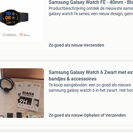
Samsung Galaxy Watch FE - 40mm - Bl
Productbeschrijving ontdek de nieuwste sam
galaxy watch fe series; een nieuw design, ge
voor jouw fitness & welzijn en
gezondheidsmonitoring. De galaxy watch fe s
komen daarnaast met
Zo goed als nieuw
Verzenden
Samsung Galaxy Watch 6 Zwart met ex
bandjes & accessoires
Te koop aangeboden: een zo goed als nieuwe
samsung galaxy watch 6 in het zwart. Het ho
is in uitstekende staat en wordt geleverd met 
originele verpakking. Inclusief diverse extra b
(zwar
Zo goed als nieuw
Ophalen of Verzenden