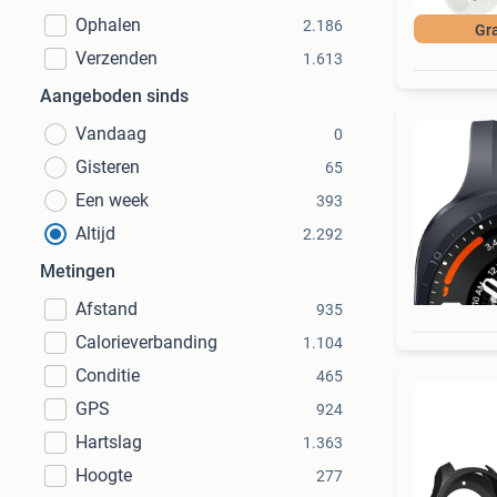
Ophalen
2.186
Gra
Verzenden
1.613
Aangeboden sinds
Vandaag
0
Gisteren
65
Een week
393
Altijd
2.292
Metingen
Afstand
935
Calorieverbanding
1.104
Conditie
465
GPS
924
Hartslag
1.363
Hoogte
277