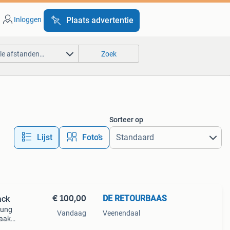
Inloggen
Plaats advertentie
lle afstanden…
Zoek
Sorteer op
Lijst
Foto’s
€ 100,00
DE RETOURBAAS
ack
sung
Vandaag
Veenendaal
maakt