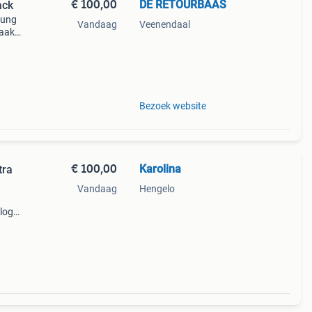
€ 100,00
DE RETOURBAAS
ack
sung
Vandaag
Veenendaal
maakt
eries
Bezoek website
€ 100,00
Karolina
tra
Vandaag
Hengelo
rloge
de
andjes