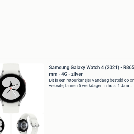
Samsung Galaxy Watch 4 (2021) - R865
mm - 4G - zilver
Dit is een retourkansje! Vandaag besteld op o
website, binnen 5 werkdagen in huis. 1 Jaar
garantie. Gratis verzending boven de €20. Be
voorraad. Niet tevreden? Retourneren kan gra
bin