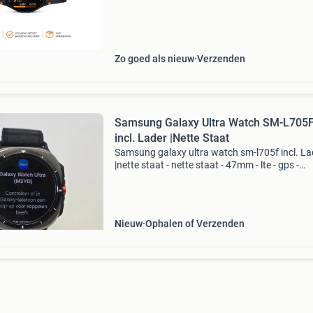
gezondheidsmonitoring. De galaxy watch fe s
komen daarnaast met
Zo goed als nieuw
Verzenden
Samsung Galaxy Ultra Watch SM-L705
incl. Lader |Nette Staat
Samsung galaxy ultra watch sm-l705f incl. La
|nette staat - nette staat - 47mm - lte - gps -
sapphire crystal - incl. Lader - 3 maanden gara
let op! Achteraf betalen via riverty en klarna o
Nieuw
Ophalen of Verzenden