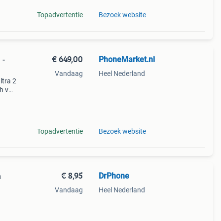
Topadvertentie
Bezoek website
€ 649,00
PhoneMarket.nl
 -
Vandaag
Heel Nederland
ltra 2
h van
t hun
Topadvertentie
Bezoek website
€ 8,95
DrPhone
m
Vandaag
Heel Nederland