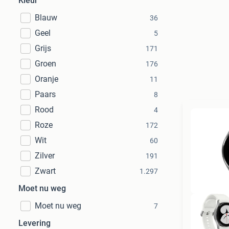
Kleur
Blauw
36
Geel
5
Grijs
171
Groen
176
Oranje
11
Paars
8
Rood
4
Roze
172
Wit
60
Zilver
191
Zwart
1.297
Moet nu weg
Moet nu weg
7
Levering