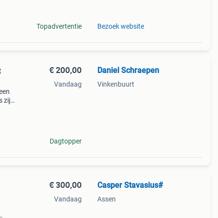
 /
Topadvertentie
Bezoek website
€ 200,00
Daniel Schraepen
t
Vandaag
Vinkenbuurt
 een
 zijn
Dagtopper
€ 300,00
Casper Stavasius#
Vandaag
Assen