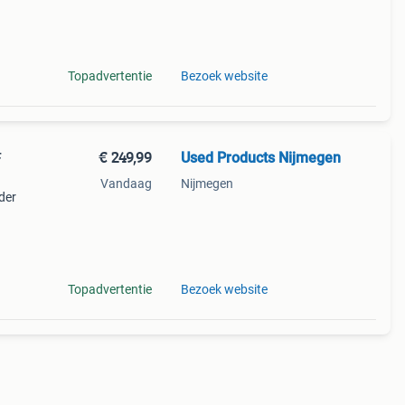
eries
Topadvertentie
Bezoek website
€ 249,99
Used Products Nijmegen
F
Vandaag
Nijmegen
der
ntie -
ok
Topadvertentie
Bezoek website