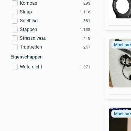
Kompas
293
Slaap
1.116
Snelheid
381
Stappen
1.138
Stressniveau
418
Moet nu
Traptreden
247
Eigenschappen
Waterdicht
1.371
Moet nu