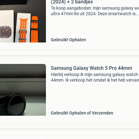
(2024) + 2 bandjes
Te koop aangeboden: mijn samsung galaxy w
ultra 47mm lte uit 2024. Deze smartwatch is
ongeveer een jaar gebruikt en verkeert in goed
volledig werkende staat. De behuizing heeft li
gebruikssp
Gebruikt
Ophalen
Samsung Galaxy Watch 5 Pro 44mm
Hierbij verkoop ik mijn samsung galaxy watch
44mm. Ik verkoop het omdat ik het heb verva
door mijn apple watch. Er zitten zichtbare
gebruikssporen op het frame en het scherm is
krasvrij. Wor
Gebruikt
Ophalen of Verzenden