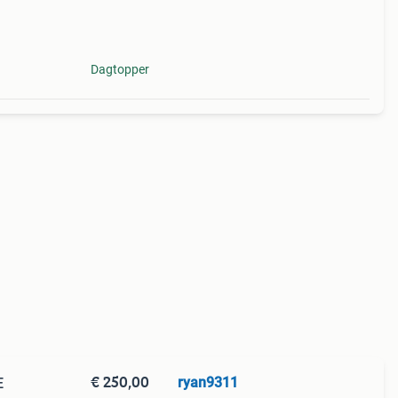
ker.
Dagtopper
€ 250,00
ryan9311
E