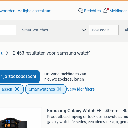
waarden
Veiligheidscentrum
Berichten
Meldingen
Smartwatches
A
2.453 resultaten
voor 'samsung watch'
es
Ontvang meldingen van
r je zoekopdracht
nieuwe zoekresultaten
 Tassen
Smartwatches
Verwijder filters
Samsung Galaxy Watch FE - 40mm - Bl
Productbeschrijving ontdek de nieuwste sam
galaxy watch fe series; een nieuw design, ge
voor jouw fitness & welzijn en