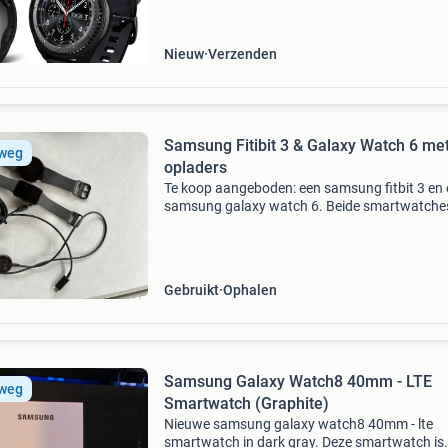
samsung galaxy watch 42mm (sm-r815) 2018
samsung galaxy watch 42mm (sm-r810
Nieuw
Verzenden
Samsung Fitibit 3 & Galaxy Watch 6 me
 weg
opladers
Te koop aangeboden: een samsung fitbit 3 en
samsung galaxy watch 6. Beide smartwatches
in goede staat en worden geleverd inclusief de
originele opladers. Ideaal voor wie zijn
sportprestaties
Gebruikt
Ophalen
Samsung Galaxy Watch8 40mm - LTE
 weg
Smartwatch (Graphite)
Nieuwe samsung galaxy watch8 40mm - lte
smartwatch in dark gray. Deze smartwatch is