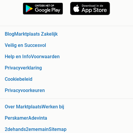
Blog
Marktplaats Zakelijk
Veilig en Succesvol
Help en Info
Voorwaarden
Privacyverklaring
Cookiebeleid
Privacyvoorkeuren
Over Marktplaats
Werken bij
Perskamer
Adevinta
2dehands
2ememain
Sitemap