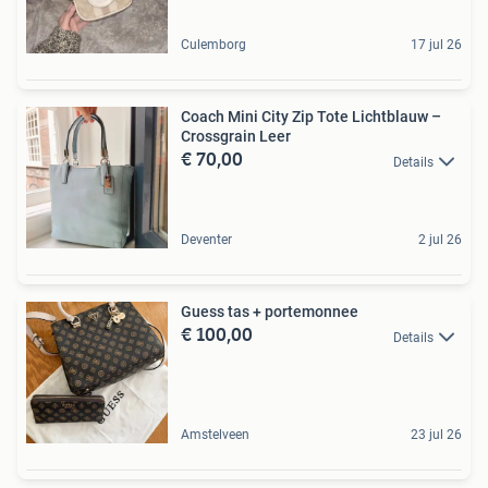
Culemborg
17 jul 26
Coach Mini City Zip Tote Lichtblauw –
Crossgrain Leer
€ 70,00
Details
Deventer
2 jul 26
Guess tas + portemonnee
€ 100,00
Details
Amstelveen
23 jul 26