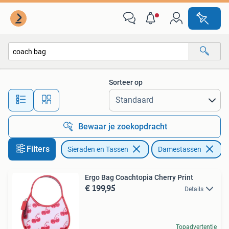
Tassen | Damestassen
Sorteer op
Alle afstanden…
Bewaar je zoekopdracht
Filters
Sieraden en Tassen
Damestassen
V
Ergo Bag Coachtopia Cherry Print
€ 199,95
Details
Topadvertentie