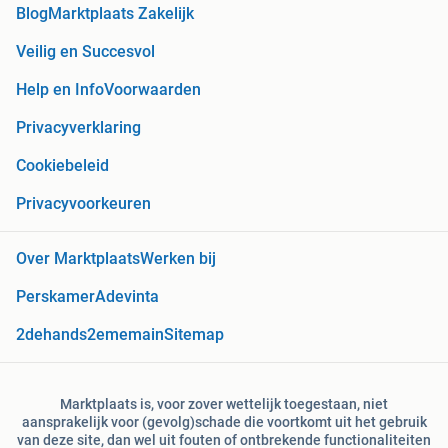
Blog
Marktplaats Zakelijk
Veilig en Succesvol
Help en Info
Voorwaarden
Privacyverklaring
Cookiebeleid
Privacyvoorkeuren
Over Marktplaats
Werken bij
Perskamer
Adevinta
2dehands
2ememain
Sitemap
Marktplaats is, voor zover wettelijk toegestaan, niet
aansprakelijk voor (gevolg)schade die voortkomt uit het gebruik
van deze site, dan wel uit fouten of ontbrekende functionaliteiten