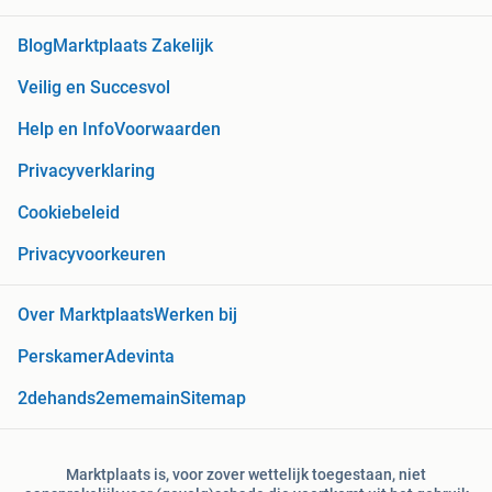
Blog
Marktplaats Zakelijk
Veilig en Succesvol
Help en Info
Voorwaarden
Privacyverklaring
Cookiebeleid
Privacyvoorkeuren
Over Marktplaats
Werken bij
Perskamer
Adevinta
2dehands
2ememain
Sitemap
Marktplaats is, voor zover wettelijk toegestaan, niet