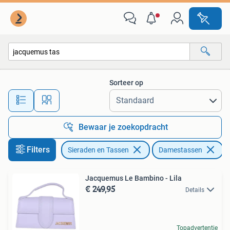
Tassen | Damestassen
Sorteer op
Alle afstanden…
Bewaar je zoekopdracht
Filters
Sieraden en Tassen
Damestassen
V
Jacquemus Le Bambino - Lila
€ 249,95
Details
Topadvertentie