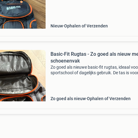
dragen. Kleur: zwart met oranje accenten.
Nieuw
Ophalen of Verzenden
Basic-Fit Rugtas - Zo goed als nieuw m
schoenenvak
Zo goed als nieuwe basic-fit rugtas, ideaal voo
sportschool of dagelijks gebruik. De tas is voo
van een speciaal schoenenvak en diverse han
ritsvakken om al je spullen georganiseerd te h
Zo goed als nieuw
Ophalen of Verzenden