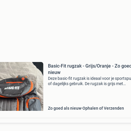
Basic-Fit rugzak - Grijs/Oranje - Zo goe
nieuw
Deze basic-fit rugzak is ideaal voor je sportspu
of dagelijks gebruik. De rugzak is grijs met
opvallende oranje accenten en verkeert in zo 
als nieuwe staat. Hij heeft een ruim hoofdvak 
Zo goed als nieuw
Ophalen of Verzenden