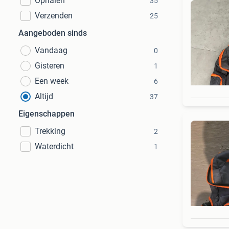
Ophalen
35
Verzenden
25
Aangeboden sinds
Vandaag
0
Gisteren
1
Een week
6
Altijd
37
Eigenschappen
Trekking
2
Waterdicht
1