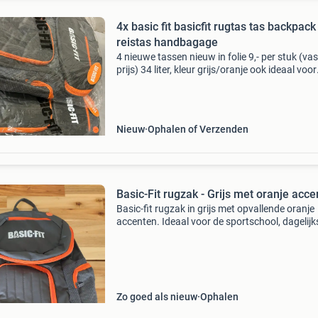
4x basic fit basicfit rugtas tas backpack
reistas handbagage
4 nieuwe tassen nieuw in folie 9,- per stuk (va
prijs) 34 liter, kleur grijs/oranje ook ideaal voor
handbagage!
Nieuw
Ophalen of Verzenden
Basic-Fit rugzak - Grijs met oranje acc
Basic-fit rugzak in grijs met opvallende oranje
accenten. Ideaal voor de sportschool, dagelijk
gebruik of korte uitstapjes. De rugzak is voorz
van meerdere vakken en een comfortabele
pasvorm. Perf
Zo goed als nieuw
Ophalen