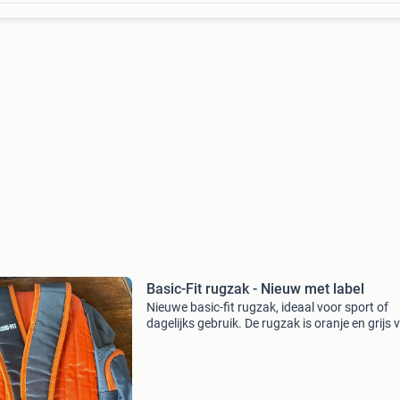
Basic-Fit rugzak - Nieuw met label
Nieuwe basic-fit rugzak, ideaal voor sport of
dagelijks gebruik. De rugzak is oranje en grijs 
kleur en heeft meerdere vakken voor al je spull
Comfortabele schouderbanden en een stevige
construc