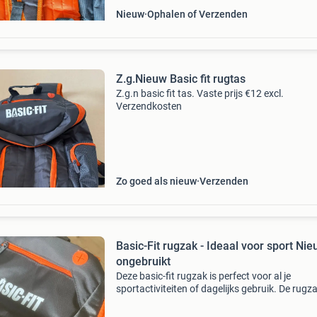
Nieuw
Ophalen of Verzenden
Z.g.Nieuw Basic fit rugtas
Z.g.n basic fit tas. Vaste prijs €12 excl.
Verzendkosten
Zo goed als nieuw
Verzenden
Basic-Fit rugzak - Ideaal voor sport Ni
ongebruikt
Deze basic-fit rugzak is perfect voor al je
sportactiviteiten of dagelijks gebruik. De rugza
in goede staat en biedt voldoende ruimte voor 
spullen. Met het basic-fit logo duidelijk zichtbaa