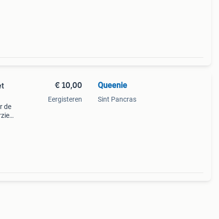
€ 10,00
Queenie
et
Eergisteren
Sint Pancras
r de
rzien
dige
o