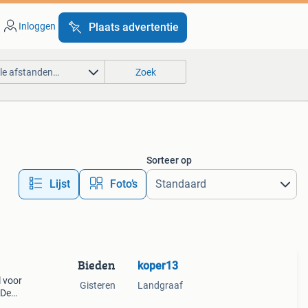
Inloggen
Plaats advertentie
lle afstanden…
Zoek
Sorteer op
Lijst
Foto’s
Bieden
koper13
l voor
Gisteren
Landgraaf
 De
el te