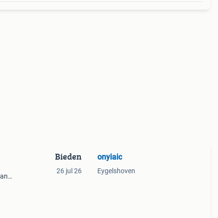
Bieden
onyiaic
26 jul 26
Eygelshoven
van
en.