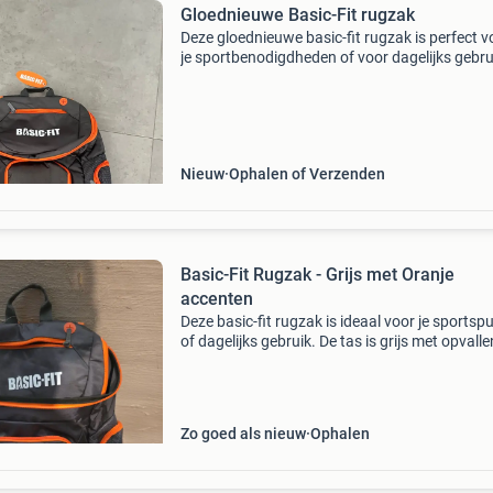
Gloednieuwe Basic-Fit rugzak
Deze gloednieuwe basic-fit rugzak is perfect v
je sportbenodigdheden of voor dagelijks gebru
De tas is nog voorzien van het originele label e
ongebruikt. Met zijn handige vakken en comfo
Nieuw
Ophalen of Verzenden
Basic-Fit Rugzak - Grijs met Oranje
accenten
Deze basic-fit rugzak is ideaal voor je sportspu
of dagelijks gebruik. De tas is grijs met opvall
oranje accenten en heeft meerdere vakken,
waaronder zijvakken van mesh. De rugzak is n
geb
Zo goed als nieuw
Ophalen