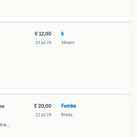
€ 12,00
k
25 jul 26
Almere
€ 20,00
Femke
euw
22 jul 26
Breda
k is
je
r, l