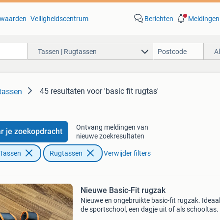
waarden
Veiligheidscentrum
Berichten
Meldingen
Tassen | Rugtassen
A
45 resultaten
voor 'basic fit rugtas'
tassen
Ontvang meldingen van
r je zoekopdracht
nieuwe zoekresultaten
 Tassen
Rugtassen
Verwijder filters
Nieuwe Basic-Fit rugzak
Nieuwe en ongebruikte basic-fit rugzak. Ideaa
de sportschool, een dagje uit of als schooltas.
rugzak heeft meerdere vakken en is comfortab