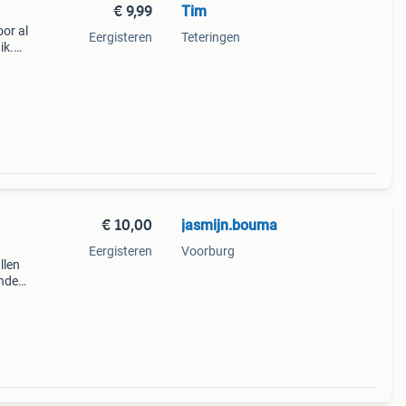
€ 9,99
Tim
oor al
Eergisteren
Teteringen
ik.
n is
r
€ 10,00
jasmijn.bouma
Eergisteren
Voorburg
llen
ende
ooit