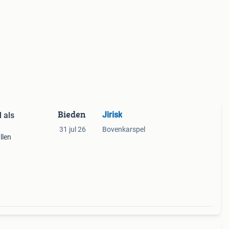
Bieden
Jirisk
d als
31 jul 26
Bovenkarspel
llen
goed
en div