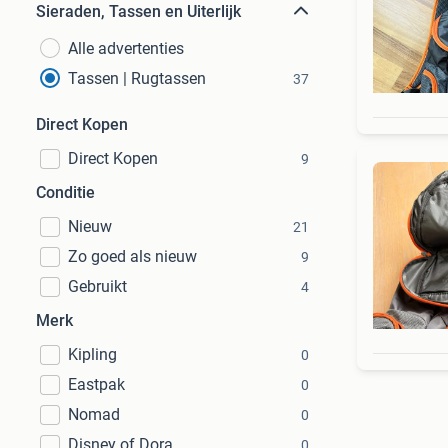
Sieraden, Tassen en Uiterlijk
Alle advertenties
Tassen | Rugtassen
37
Direct Kopen
Direct Kopen
9
Conditie
Nieuw
21
Zo goed als nieuw
9
Gebruikt
4
Merk
Kipling
0
Eastpak
0
Nomad
0
Disney of Dora
0