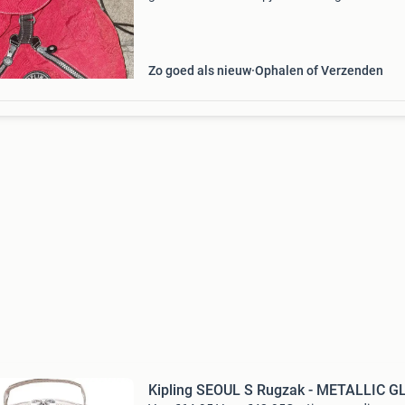
duurzaam materiaal en heeft handige vakken 
je spullen georganiseerd te houden. Met de
herkenbare
Zo goed als nieuw
Ophalen of Verzenden
Kipling SEOUL S Rugzak - METALLIC 