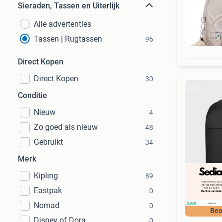
Sieraden, Tassen en Uiterlijk
Alle advertenties
Tassen | Rugtassen
96
Direct Kopen
Direct Kopen
30
Conditie
Nieuw
4
Zo goed als nieuw
48
Gebruikt
34
Merk
Kipling
89
Eastpak
0
Nomad
0
Beo
Disney of Dora
0