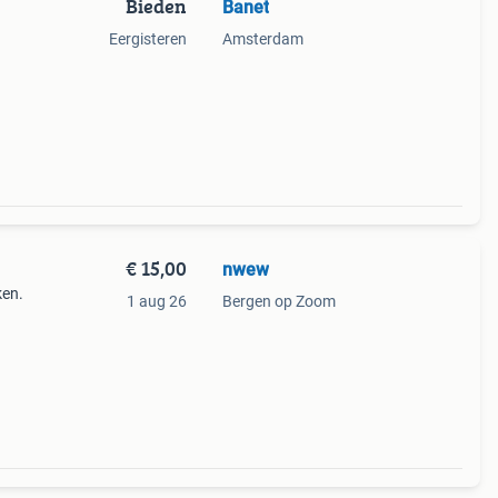
Bieden
Banet
Eergisteren
Amsterdam
€ 15,00
nwew
ken.
1 aug 26
Bergen op Zoom