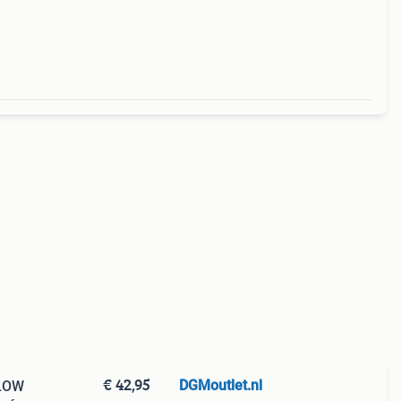
om al
€ 42,95
DGMoutlet.nl
GLOW