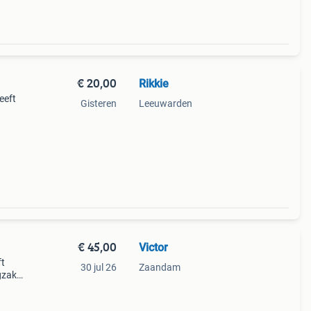
€ 20,00
Rikkie
eeft
Gisteren
Leeuwarden
an de
€ 45,00
Victor
ft
30 jul 26
Zaandam
gzak