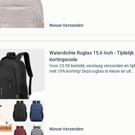
23:59 besteld, volgende werkdag in
Nieuw
Verzenden
Waterdichte Rugtas 15.6 Inch - Tijdelijk
kortingscode
Voor 23:59 besteld, vandaag verzonden en tijde
met 10% korting! Deze rugtas is nieuw en uit
voorraad leverbaar . Deze waterdichte rugzak 
van ultralicht gewicht en is speciaal ontworpe
voor dag
ordeeld met 9+
Nieuw
Verzenden