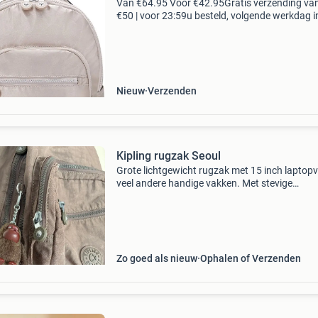
Van €64.95 Voor €42.95Gratis verzending va
€50 | voor 23:59u besteld, volgende werkdag i
voordelen gratis verzending vanaf € 50,-* voor
23:59 besteld, volgende werkdag in
Nieuw
Verzenden
Kipling rugzak Seoul
Grote lichtgewicht rugzak met 15 inch laptop
veel andere handige vakken. Met stevige
handgreep en verstelbare schouderbanden.
Waterafstotend. Perfect voor school, sport of
weekendje weg. Kle
Zo goed als nieuw
Ophalen of Verzenden