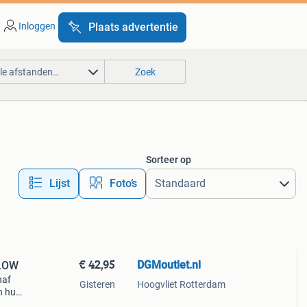
Inloggen
Plaats advertentie
lle afstanden…
Zoek
Sorteer op
Lijst
Foto’s
€ 42,95
DGMoutlet.nl
GLOW
naf
Gisteren
Hoogvliet Rotterdam
n huis