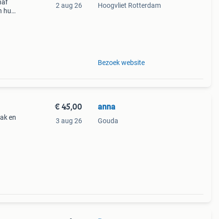
naf
2 aug 26
Hoogvliet Rotterdam
n huis
Bezoek website
€ 45,00
anna
vak en
3 aug 26
Gouda
 een