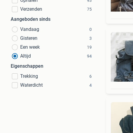
Ophalen
93
Verzenden
75
Aangeboden sinds
Vandaag
0
Gisteren
3
Een week
19
Altijd
94
Eigenschappen
Trekking
6
Waterdicht
4