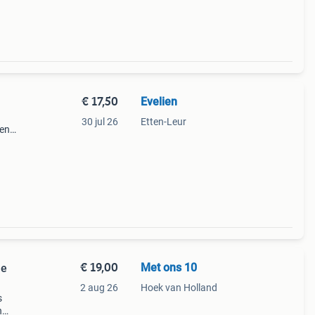
€ 17,50
Evelien
30 jul 26
Etten-Leur
 en
r 44
. In
€ 19,00
Met ons 10
le
2 aug 26
Hoek van Holland
s
n