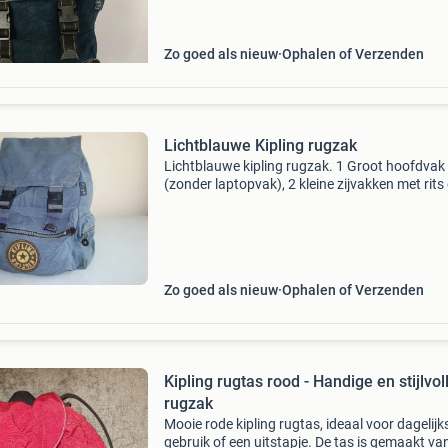
Zo goed als nieuw
Ophalen of Verzenden
Lichtblauwe Kipling rugzak
Lichtblauwe kipling rugzak. 1 Groot hoofdvak
(zonder laptopvak), 2 kleine zijvakken met rits
een buitenvak met rits. Rugvlak meet ongevee
cm hoog, 30 breed en 15 diep. Past heel veel in
geb
Zo goed als nieuw
Ophalen of Verzenden
Kipling rugtas rood - Handige en stijlvol
rugzak
Mooie rode kipling rugtas, ideaal voor dagelijk
gebruik of een uitstapje. De tas is gemaakt va