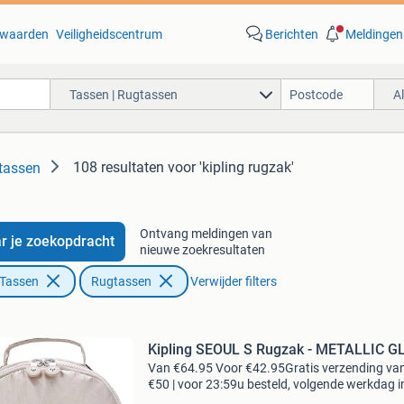
waarden
Veiligheidscentrum
Berichten
Meldingen
Tassen | Rugtassen
A
108 resultaten
voor 'kipling rugzak'
tassen
Ontvang meldingen van
r je zoekopdracht
nieuwe zoekresultaten
 Tassen
Rugtassen
Verwijder filters
Kipling SEOUL S Rugzak - METALLIC 
Van €64.95 Voor €42.95Gratis verzending va
€50 | voor 23:59u besteld, volgende werkdag i
voordelen gratis verzending vanaf € 50,-* voor