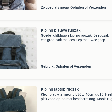
Zo goed als nieuw
Ophalen of Verzenden
Kipling blauwe rugzak
Goede lichtblauwe kipling rugzak. De rugzak h
een groot vak met een klep met twee gesp-
sluitingen. Onder aan zit een groot rits vak. A
beide zijkanten zitten ook ritsvakken. Stevige
rughengse
Gebruikt
Ophalen of Verzenden
Kipling laptop rugzak
Kleur blauw ,afmeting b30 x l40cm x d15. Hee
plek voor laptop met beschermlaag. Mooie ru
in zeer goede staat.