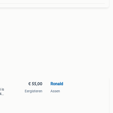
€ 55,00
Ronald
 is
Eergisteren
Assen
4
eine
n rit