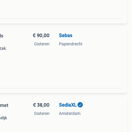
€ 90,00
Sebas
ls
Gisteren
Papendrecht
zak.
€ 38,00
SediaXL
 met
Gisteren
Amsterdam
lijk
is