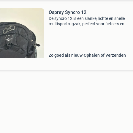
Osprey Syncro 12
De syncro 12 is een slanke, lichte en snelle
multisportrugzak, perfect voor fietsers en
wandelaars. Dankzij het geavanceerde airspe
rugsysteem en lightwire frame biedt deze rug
goede ventilatie.
Zo goed als nieuw
Ophalen of Verzenden