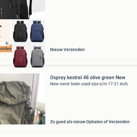
van ultralicht gewicht en is speciaal ontworpe
voor dag
ordeeld met 9+
Nieuw
Verzenden
Osprey kestrel 48 olive green New
New never been used size s/m 17-21 inch
Zo goed als nieuw
Ophalen of Verzenden