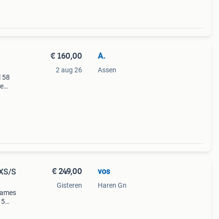
€ 160,00
A.
2 aug 26
Assen
l 58
ze
er en
€ 249,00
vos
 XS/S
Gisteren
Haren Gn
dames
 5
nnen