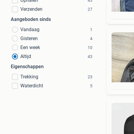
Ophalen
43
Verzenden
27
Aangeboden sinds
Vandaag
1
Gisteren
4
Een week
10
Altijd
43
Eigenschappen
Trekking
23
Waterdicht
5