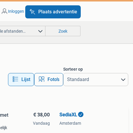
Inloggen
Plaats advertentie
lle afstanden…
Zoek
Sorteer op
Lijst
Foto’s
€ 38,00
SediaXL
 met
Vandaag
Amsterdam
lijk