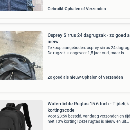
Gebruikt
Ophalen of Verzenden
Osprey Sirrus 24 dagrugzak - zo goed a
nieiw
Te koop aangeboden: osprey sirrus 24 dagrug
De rugzak is ongeveer 1,5 jaar oud, maar is
nauwelijks gebruikt en verkeert in zo goed als
nieuwe staat. Er zijn geen beschadigingen of
gebruikssporen.
Zo goed als nieuw
Ophalen of Verzenden
Waterdichte Rugtas 15.6 Inch - Tijdelijk
kortingscode
Voor 23:59 besteld, vandaag verzonden en tijde
met 10% korting! Deze rugtas is nieuw en uit
voorraad leverbaar . Deze waterdichte rugzak 