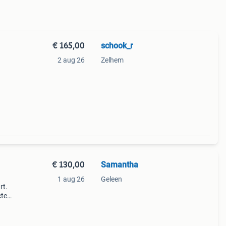
€ 165,00
schook_r
2 aug 26
Zelhem
€ 130,00
Samantha
1 aug 26
Geleen
rt.
cte
eld,
 voor