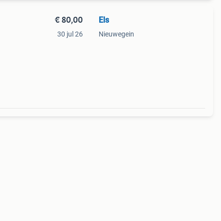
€ 80,00
Els
30 jul 26
Nieuwegein
ed
zak