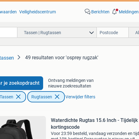
waarden
Veiligheidscentrum
Berichten
Meldingen
Tassen | Rugtassen
A
49 resultaten
voor 'osprey rugzak'
tassen
Ontvang meldingen van
r je zoekopdracht
nieuwe zoekresultaten
 Tassen
Rugtassen
Verwijder filters
Waterdichte Rugtas 15.6 Inch - Tijdelijk
kortingscode
Voor 23:59 besteld, vandaag verzonden en tijde