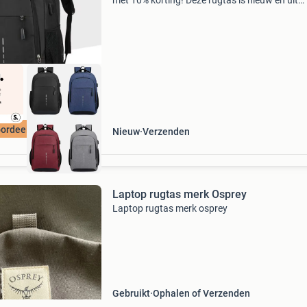
met 10% korting! Deze rugtas is nieuw en uit
voorraad leverbaar . Deze waterdichte rugzak 
van ultralicht gewicht en is speciaal ontworpe
voor dag
ordeeld met 9+
Nieuw
Verzenden
Laptop rugtas merk Osprey
Laptop rugtas merk osprey
Gebruikt
Ophalen of Verzenden