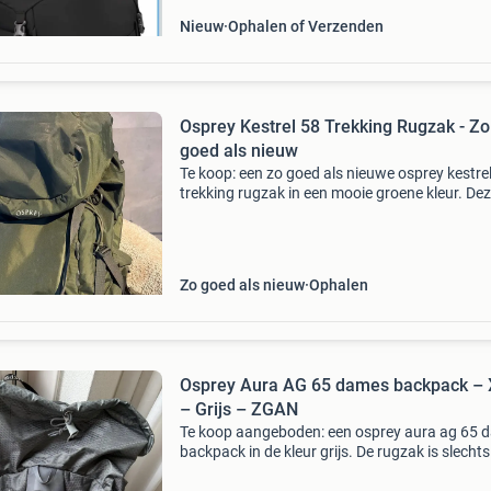
Nieuw
Ophalen of Verzenden
Osprey Kestrel 58 Trekking Rugzak - Zo
goed als nieuw
Te koop: een zo goed als nieuwe osprey kestre
trekking rugzak in een mooie groene kleur. De
rugzak is ideaal voor meerdaagse tochten en
avonturen, dankzij zijn ruime inhoud van 58 lit
comfo
Zo goed als nieuw
Ophalen
Osprey Aura AG 65 dames backpack –
– Grijs – ZGAN
Te koop aangeboden: een osprey aura ag 65 
backpack in de kleur grijs. De rugzak is slechts
dagen gebruikt tijdens een survival in de arde