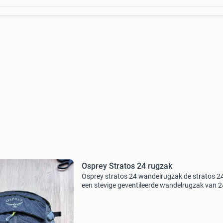
Osprey Stratos 24 rugzak
Osprey stratos 24 wandelrugzak de stratos 24
een stevige geventileerde wandelrugzak van 2
liter. Er zitten 2 grote en 2 kleine vakken + 2 kl
vakken op de heupband. In de onderzijde zit ee