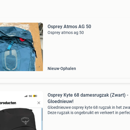
Osprey Atmos AG 50
Osprey atmos ag 50
Nieuw
Ophalen
Osprey Kyte 68 damesrugzak (Zwart) -
Gloednieuw!
Gloednieuwe osprey kyte 68 rugzak in het zwa
Deze rugzak is ongebruikt en verkeert in perfe
staat. Damesrugzak. Een maand geleden best
maar helaas te laat om te retourneren. Ideaal
trek