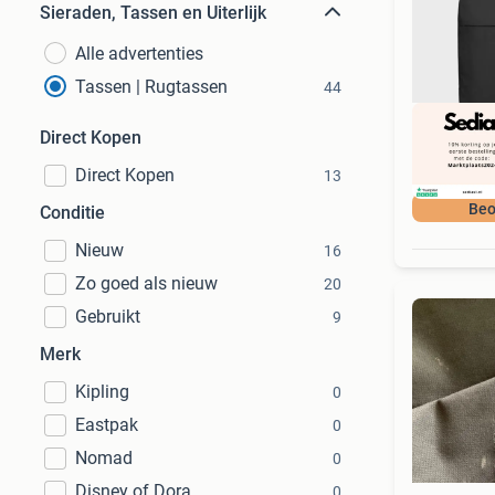
Sieraden, Tassen en Uiterlijk
Alle advertenties
Tassen | Rugtassen
44
Direct Kopen
Direct Kopen
13
Beo
Conditie
Nieuw
16
Zo goed als nieuw
20
Gebruikt
9
Merk
Kipling
0
Eastpak
0
Nomad
0
Disney of Dora
0