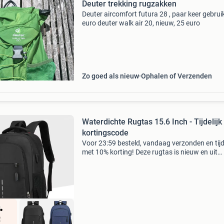
Deuter trekking rugzakken
Deuter aircomfort futura 28 , paar keer gebruik
euro deuter walk air 20, nieuw, 25 euro
Zo goed als nieuw
Ophalen of Verzenden
Waterdichte Rugtas 15.6 Inch - Tijdelijk
kortingscode
Voor 23:59 besteld, vandaag verzonden en tijde
met 10% korting! Deze rugtas is nieuw en uit
voorraad leverbaar . Deze waterdichte rugzak 
van ultralicht gewicht en is speciaal ontworpe
voor dag