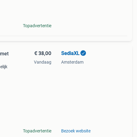
Topadvertentie
€ 38,00
SediaXL
 met
Vandaag
Amsterdam
lijk
is
n
Topadvertentie
Bezoek website