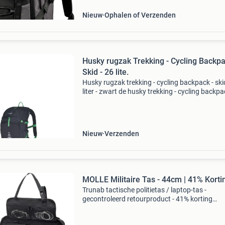
ergonomisch rugsys
Nieuw
Ophalen of Verzenden
Husky rugzak Trekking - Cycling Backp
Skid - 26 lite.
Husky rugzak trekking - cycling backpack - ski
liter - zwart de husky trekking - cycling backpa
skid is voorzien van een nbs rug systeem. Dit 
in dat je rug niet direct tegen de tas aan
Nieuw
Verzenden
MOLLE Militaire Tas - 44cm | 41% Korti
Trunab tactische politietas / laptop-tas -
gecontroleerd retourproduct - 41% korting
gecontroleerd retourproduct - 100% functionee
Multifunctioneel: inzetbaar als auto-organizer