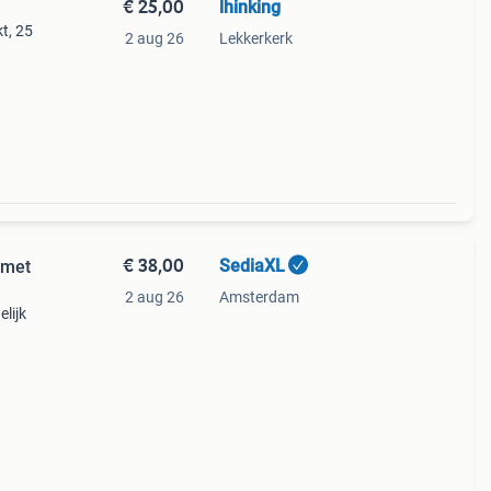
€ 25,00
lhinking
t, 25
2 aug 26
Lekkerkerk
€ 38,00
SediaXL
 met
2 aug 26
Amsterdam
lijk
is
n