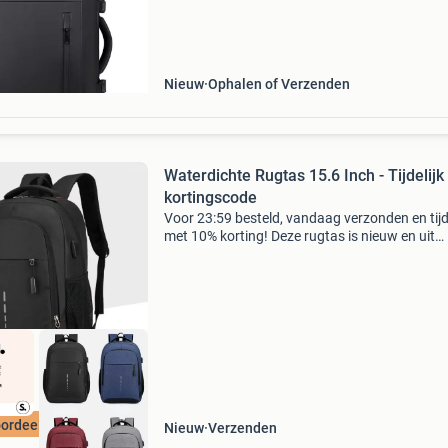
per stuk op zoek naar een mega functionele,
innovat
Nieuw
Ophalen of Verzenden
Waterdichte Rugtas 15.6 Inch - Tijdelijk
kortingscode
Voor 23:59 besteld, vandaag verzonden en tijde
met 10% korting! Deze rugtas is nieuw en uit
voorraad leverbaar . Deze waterdichte rugzak 
van ultralicht gewicht en is speciaal ontworpe
voor dag
ordeeld met 9+
Nieuw
Verzenden