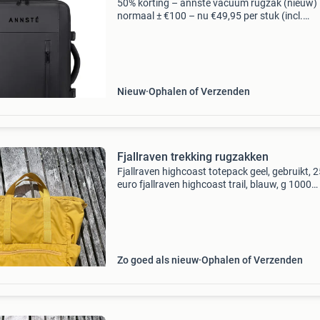
50% korting – annsté vacuüm rugzak (nieuw)
normaal ± €100 – nu €49,95 per stuk (incl.
Multifunctionele luchtpomp) zonder pomp: €4
per stuk op zoek naar een mega functionele,
innovat
Nieuw
Ophalen of Verzenden
Fjallraven trekking rugzakken
Fjallraven highcoast totepack geel, gebruikt, 2
euro fjallraven highcoast trail, blauw, g 1000
canvas! , 26, Gebruikt, 25 euro
Zo goed als nieuw
Ophalen of Verzenden