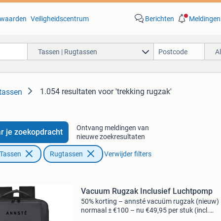
waarden
Veiligheidscentrum
Berichten
Meldingen
Tassen | Rugtassen
A
1.054 resultaten
voor 'trekking rugzak'
tassen
Ontvang meldingen van
r je zoekopdracht
nieuwe zoekresultaten
 Tassen
Rugtassen
Verwijder filters
Vacuum Rugzak Inclusief Luchtpomp
50% korting – annsté vacuüm rugzak (nieuw)
normaal ± €100 – nu €49,95 per stuk (incl.
Multifunctionele luchtpomp) zonder pomp: €4