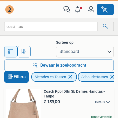
Tassen | Schoudertassen
Sorteer op
Alle afstanden…
Bewaar je zoekopdracht
Filters
Sieraden en Tassen
Schoudertassen
Coach Ppbl Dltn Sb Dames Handtas -
Taupe
€ 159,00
Details
Topadvertentie