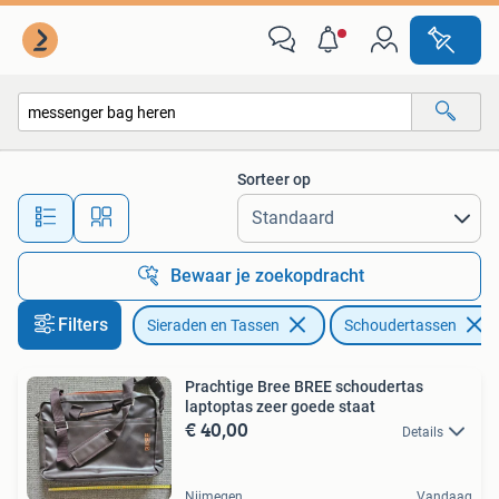
Tassen | Schoudertassen
Sorteer op
Alle afstanden…
Bewaar je zoekopdracht
Filters
Sieraden en Tassen
Schoudertassen
Prachtige Bree BREE schoudertas
laptoptas zeer goede staat
€ 40,00
Details
Nijmegen
Vandaag