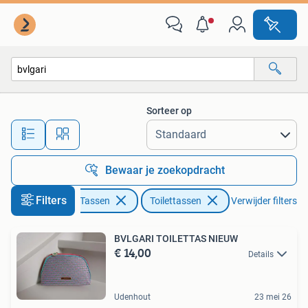
Toilettassen
Sorteer op
Alle afstanden…
Bewaar je zoekopdracht
Filters
Sieraden en Tassen
Toilettassen
Verwijder filters
BVLGARI TOILETTAS NIEUW
€ 14,00
Details
Udenhout
23 mei 26