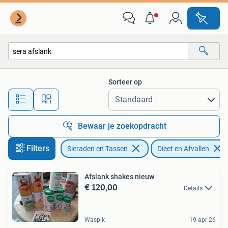
Uiterlijk | Dieet en Afvallen
Sorteer op
Alle afstanden…
Bewaar je zoekopdracht
Filters
Sieraden en Tassen
Dieet en Afvallen
Afslank shakes nieuw
€ 120,00
Details
Waspik
19 apr 26