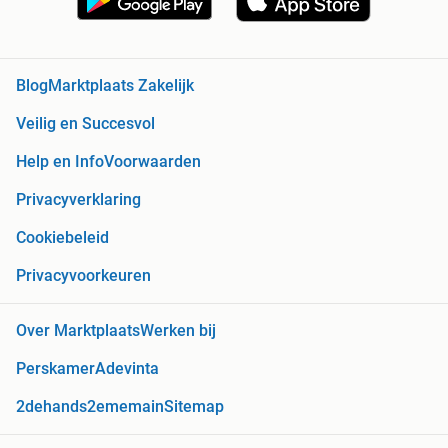
Blog
Marktplaats Zakelijk
Veilig en Succesvol
Help en Info
Voorwaarden
Privacyverklaring
Cookiebeleid
Privacyvoorkeuren
Over Marktplaats
Werken bij
Perskamer
Adevinta
2dehands
2ememain
Sitemap