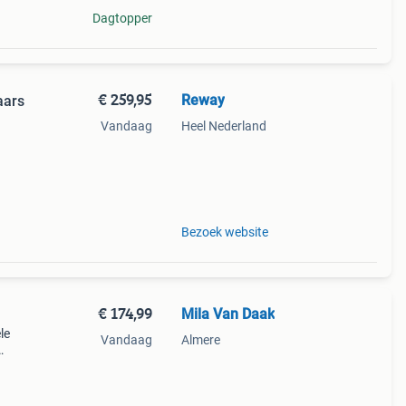
Dagtopper
€ 259,95
Reway
aars
Vandaag
Heel Nederland
kken
Bezoek website
€ 174,99
Mila Van Daak
le
Vandaag
Almere
aar •
n: