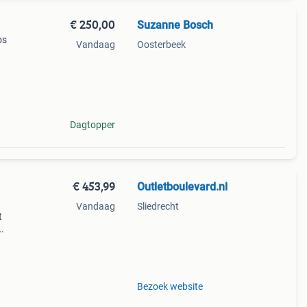
€ 250,00
Suzanne Bosch
os
Vandaag
Oosterbeek
der
Dagtopper
€ 453,99
Outletboulevard.nl
Vandaag
Sliedrecht
t
s
es en
Bezoek website