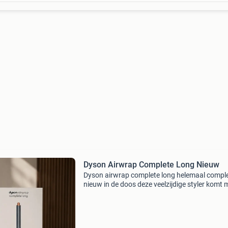
Dyson Airwrap Complete Long Nieuw
Dyson airwrap complete long helemaal comple
nieuw in de doos deze veelzijdige styler komt 
alle originele opzetstukken, waaronder de lan
opzetstukken die ideaal zijn voor langer haar.
Creëer