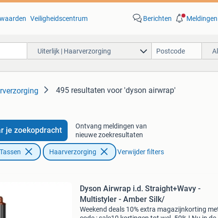
waarden
Veiligheidscentrum
Berichten
Meldingen
Uiterlijk | Haarverzorging
A
495 resultaten
voor 'dyson airwrap'
arverzorging
Ontvang meldingen van
r je zoekopdracht
nieuwe zoekresultaten
 Tassen
Haarverzorging
Verwijder filters
Dyson Airwrap i.d. Straight+Wavy -
Multistyler - Amber Silk/
Weekend deals 10% extra magazijnkorting me