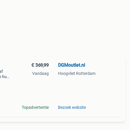
€ 369,99
DGMoutlet.nl
af
Vandaag
Hoogvliet Rotterdam
n huis
e
Topadvertentie
Bezoek website