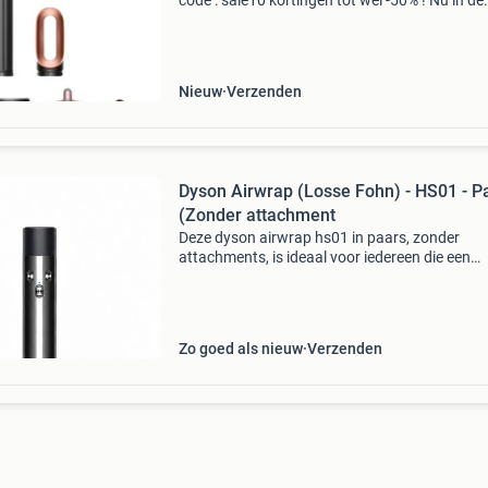
code : sale10 kortingen tot wel -50% ! Nu in de
aanbieding van € 549,99 voor € 453,99! Grati
verzending let op: showmodel (als nieuw) netj
c
Nieuw
Verzenden
Dyson Airwrap (Losse Fohn) - HS01 - P
(Zonder attachment
Deze dyson airwrap hs01 in paars, zonder
attachments, is ideaal voor iedereen die een
vervanging zoekt voor een defecte of verloren
dyson föhn. Daarnaast kun je losse opzetstu
afzonderlijk bestell
Zo goed als nieuw
Verzenden