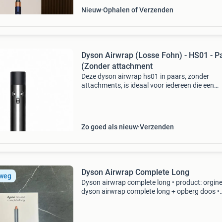
Nieuw
Ophalen of Verzenden
Dyson Airwrap (Losse Fohn) - HS01 - P
(Zonder attachment
Deze dyson airwrap hs01 in paars, zonder
attachments, is ideaal voor iedereen die een
vervanging zoekt voor een defecte of verloren
dyson föhn. Daarnaast kun je losse opzetstu
afzonderlijk bestell
Zo goed als nieuw
Verzenden
Dyson Airwrap Complete Long
 weg
Dyson airwrap complete long • product: orgine
dyson airwrap complete long + opberg doos •
staat: gloed nieuw • model: hs05 • garantie: 2 j
inclusief: aankoop email • ophalen of verzende
beide