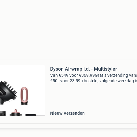
Dyson Airwrap i.d. - Multistyler
Van €549 voor €369.99Gratis verzending van
€50 | voor 23:59u besteld, volgende werkdag i
let op! Betreft een nieuw product met minimal
kleine beschadigingen op de onderdelen. E
Nieuw
Verzenden