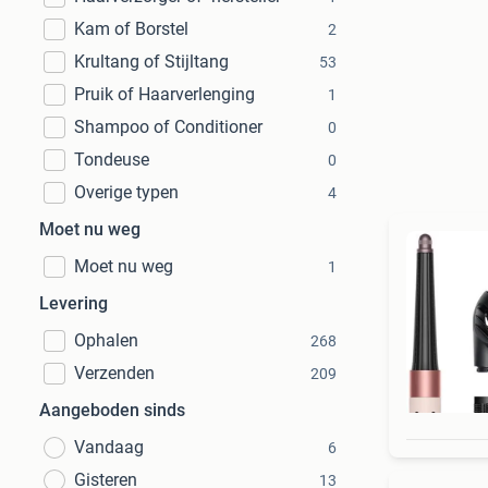
Kam of Borstel
2
Krultang of Stijltang
53
Pruik of Haarverlenging
1
Shampoo of Conditioner
0
Tondeuse
0
Overige typen
4
Moet nu weg
Moet nu weg
1
Levering
Ophalen
268
Verzenden
209
Aangeboden sinds
Vandaag
6
Gisteren
13