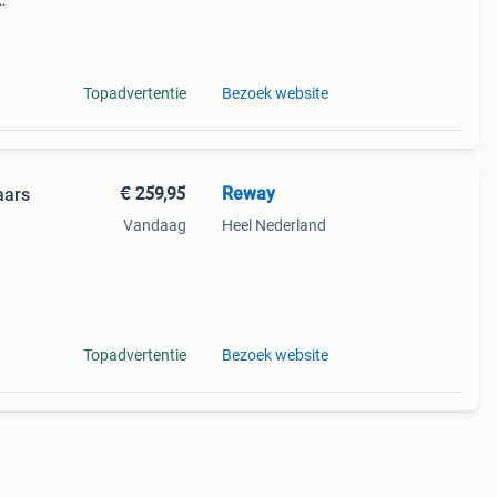
s
es en
Topadvertentie
Bezoek website
€ 259,95
Reway
aars
Vandaag
Heel Nederland
kken
Topadvertentie
Bezoek website