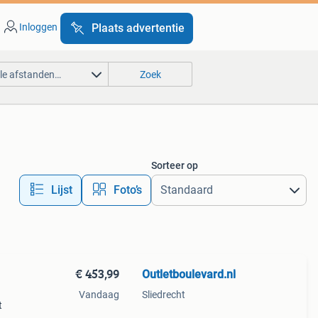
Inloggen
Plaats advertentie
lle afstanden…
Zoek
Sorteer op
Lijst
Foto’s
€ 453,99
Outletboulevard.nl
Vandaag
Sliedrecht
t