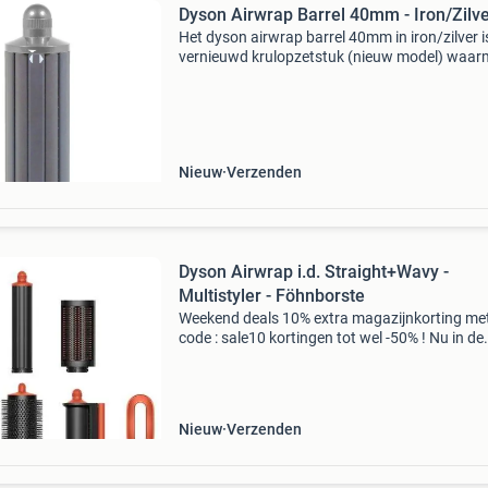
Dyson Airwrap Barrel 40mm - Iron/Zilv
Het dyson airwrap barrel 40mm in iron/zilver i
vernieuwd krulopzetstuk (nieuw model) waarm
moeiteloos volumineuze krullen en zachte gol
maakt. Dankzij de verbeterde coanda-luchtst
wor
Nieuw
Verzenden
Dyson Airwrap i.d. Straight+Wavy -
Multistyler - Föhnborste
Weekend deals 10% extra magazijnkorting me
code : sale10 kortingen tot wel -50% ! Nu in de
aanbieding van € 549,99 voor € 399,99! Grati
verzending dyson airwrap i.d. Straight + wavy
multis
Nieuw
Verzenden