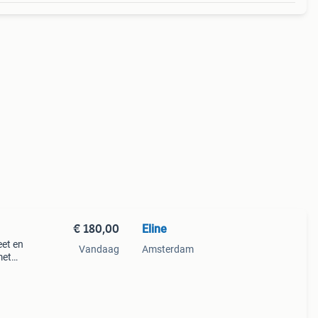
€ 180,00
Eline
et en
Vandaag
Amsterdam
met
ge