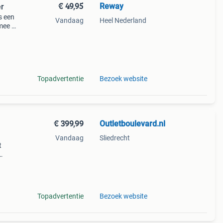
€ 49,95
Reway
er
s een
Vandaag
Heel Nederland
ee je
ven
room
Topadvertentie
Bezoek website
€ 399,99
Outletboulevard.nl
Vandaag
Sliedrecht
t
s
Topadvertentie
Bezoek website