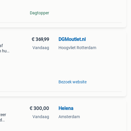
Dagtopper
€ 369,99
DGMoutlet.nl
af
Vandaag
Hoogvliet Rotterdam
n huis
e
Bezoek website
€ 300,00
Helena
zeer
Vandaag
Amsterdam
jd
olume