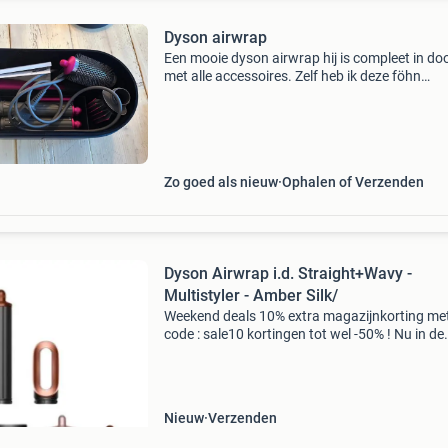
Dyson airwrap
Een mooie dyson airwrap hij is compleet in do
met alle accessoires. Zelf heb ik deze föhn
misschien maar een keer gebruikt hij heeft ver
altijd netjes in de kast gestaan. Ik maak graag
iemand bli
Zo goed als nieuw
Ophalen of Verzenden
Dyson Airwrap i.d. Straight+Wavy -
Multistyler - Amber Silk/
Weekend deals 10% extra magazijnkorting me
code : sale10 kortingen tot wel -50% ! Nu in de
aanbieding van € 549,99 voor € 453,99! Grati
verzending let op: showmodel (als nieuw) netj
c
Nieuw
Verzenden