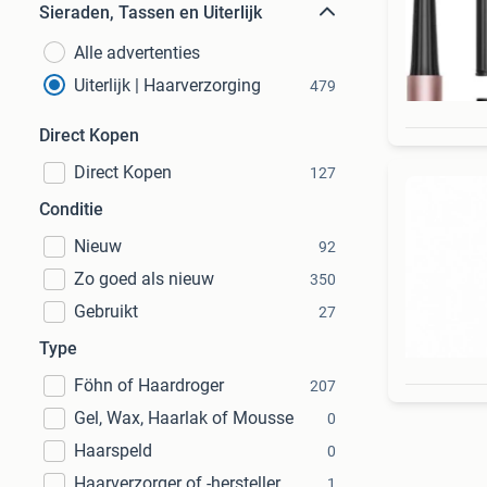
Sieraden, Tassen en Uiterlijk
Alle advertenties
Uiterlijk | Haarverzorging
479
Direct Kopen
Direct Kopen
127
Conditie
Nieuw
92
Zo goed als nieuw
350
Gebruikt
27
Type
Föhn of Haardroger
207
Gel, Wax, Haarlak of Mousse
0
Haarspeld
0
Haarverzorger of -hersteller
1