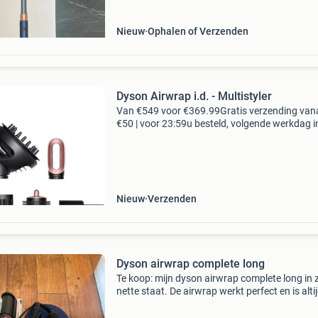
Nieuw
Ophalen of Verzenden
Dyson Airwrap i.d. - Multistyler
Van €549 voor €369.99Gratis verzending van
€50 | voor 23:59u besteld, volgende werkdag i
let op! Betreft een nieuw product met minimal
kleine beschadigingen op de onderdelen. E
Nieuw
Verzenden
Dyson airwrap complete long
Te koop: mijn dyson airwrap complete long in 
nette staat. De airwrap werkt perfect en is alti
zorgvuldig gebruikt. Met de verschillende
opzetstukken kun je je haar drogen, krullen, v