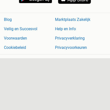
Blog
Marktplaats Zakelijk
Veilig en Succesvol
Help en Info
Voorwaarden
Privacyverklaring
Cookiebeleid
Privacyvoorkeuren
Over Marktplaats
Werken bij
Perskamer
Adevinta
2dehands
2ememain
Sitemap
Marktplaats is, voor zover wettelijk toegestaan, niet aansprakelijk