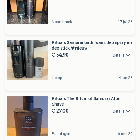
Noordbroek
17 jul 26
Rituals Samurai bath foam, deo spray en
deo stick 🖤Nieuw!
€ 54,90
Details
Lierop
4 jun 26
Rituals The Ritual of Samurai After
Shave
€ 27,00
Details
Panningen
6 mei 26