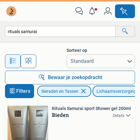
Uiterlijk | Lichaamsverzorging
Sorteer op
Alle afstanden…
Bewaar je zoekopdracht
Filters
Sieraden en Tassen
Lichaamsverzorging
Rituals Samurai sport Shower gel 200ml
Bieden
Details