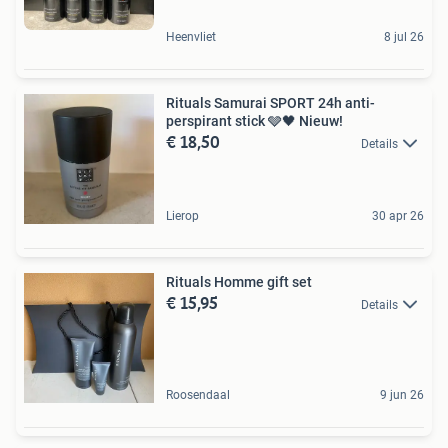
Heenvliet
8 jul 26
Rituals Samurai SPORT 24h anti-
perspirant stick 🩶🖤 Nieuw!
€ 18,50
Details
Lierop
30 apr 26
Rituals Homme gift set
€ 15,95
Details
Roosendaal
9 jun 26