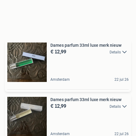
Dames parfum 33ml luxe merk nieuw
€ 12,99
Details
Amsterdam
22 jul 26
Dames parfum 33ml luxe merk nieuw
€ 12,99
Details
Amsterdam
22 jul 26