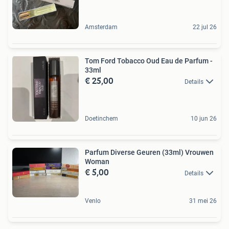
Amsterdam
22 jul 26
Tom Ford Tobacco Oud Eau de Parfum -
33ml
€ 25,00
Details
Doetinchem
10 jun 26
Parfum Diverse Geuren (33ml) Vrouwen
Woman
€ 5,00
Details
Venlo
31 mei 26