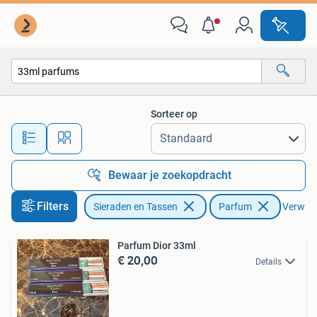
Uiterlijk | Parfum
Sorteer op
Alle afstanden…
Bewaar je zoekopdracht
Filters
Sieraden en Tassen
Parfum
Verwijde
Parfum Dior 33ml
€ 20,00
Details