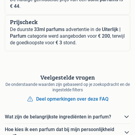
€ 44
.
Prijscheck
De duurste
33ml parfums
advertentie in de
Uiterlijk |
Parfum
categorie werd aangeboden voor
€ 200
, terwijl
de goedkoopste voor
€ 3
stond.
Veelgestelde vragen
De onderstaande waarden zijn gebaseerd op je zoekopdracht en de
ingestelde filters
Deel opmerkingen over deze FAQ
Wat zijn de belangrijkste ingrediënten in parfum?
Hoe kies ik een parfum dat bij mijn persoonlijkheid