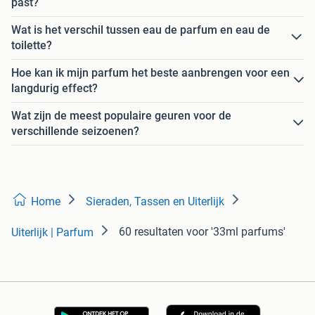
past?
Wat is het verschil tussen eau de parfum en eau de
toilette?
Hoe kan ik mijn parfum het beste aanbrengen voor een
langdurig effect?
Wat zijn de meest populaire geuren voor de
verschillende seizoenen?
Home
Sieraden, Tassen en Uiterlijk
60 resultaten
voor '33ml parfums'
Uiterlijk | Parfum