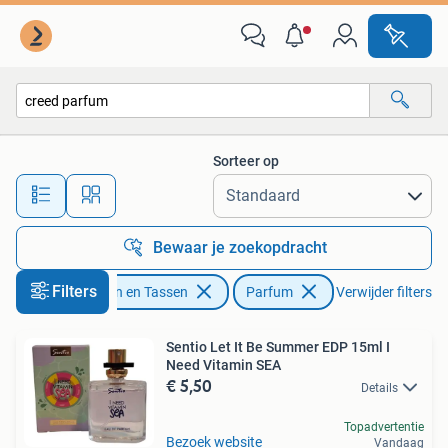
Uiterlijk | Parfum
Sorteer op
Alle afstanden…
Bewaar je zoekopdracht
Filters
Sieraden en Tassen
Parfum
Verwijder filters
Sentio Let It Be Summer EDP 15ml I
Need Vitamin SEA
€ 5,50
Details
Topadvertentie
Bezoek website
Vandaag