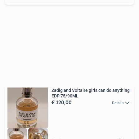
Zadig and Voltaire girls can do anything
EDP 75/90ML
€ 120,00
Details