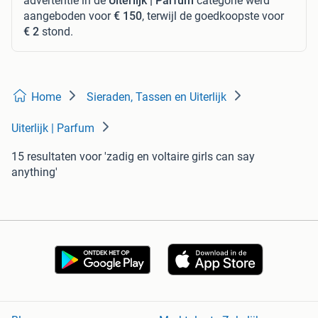
advertentie in de
Uiterlijk | Parfum
categorie werd
aangeboden voor
€ 150
, terwijl de goedkoopste voor
€ 2
stond.
Home
Sieraden, Tassen en Uiterlijk
Uiterlijk | Parfum
15 resultaten
voor 'zadig en voltaire girls can say
anything'