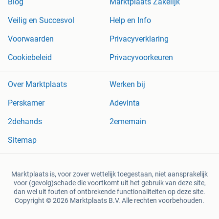
Blog
Marktplaats Zakelijk
Veilig en Succesvol
Help en Info
Voorwaarden
Privacyverklaring
Cookiebeleid
Privacyvoorkeuren
Over Marktplaats
Werken bij
Perskamer
Adevinta
2dehands
2ememain
Sitemap
Marktplaats is, voor zover wettelijk toegestaan, niet aansprakelijk
voor (gevolg)schade die voortkomt uit het gebruik van deze site,
dan wel uit fouten of ontbrekende functionaliteiten op deze site.
Copyright © 2026 Marktplaats B.V. Alle rechten voorbehouden.