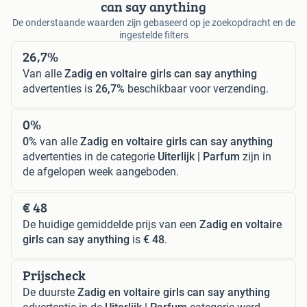
can say anything
De onderstaande waarden zijn gebaseerd op je zoekopdracht en de
ingestelde filters
26,7%
Van alle
Zadig en voltaire girls can say anything
advertenties is
26,7%
beschikbaar voor verzending.
0%
0%
van alle
Zadig en voltaire girls can say anything
advertenties in de categorie
Uiterlijk | Parfum
zijn in
de afgelopen week aangeboden.
€ 48
De huidige gemiddelde prijs van een
Zadig en voltaire
girls can say anything
is
€ 48
.
Prijscheck
De duurste
Zadig en voltaire girls can say anything