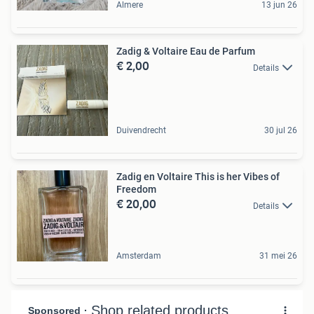
Almere
13 jun 26
Zadig & Voltaire Eau de Parfum
€ 2,00
Details
Duivendrecht
30 jul 26
Zadig en Voltaire This is her Vibes of
Freedom
€ 20,00
Details
Amsterdam
31 mei 26