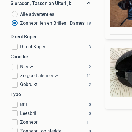
Sieraden, Tassen en Uiterlijk
Alle advertenties
Zonnebrillen en Brillen | Dames
18
Direct Kopen
Direct Kopen
3
Conditie
Nieuw
2
Zo goed als nieuw
11
Gebruikt
2
Type
Bril
0
Leesbril
0
Zonnebril
11
Zonnebril op sterkte
0