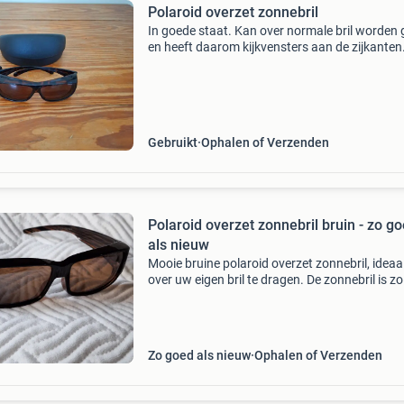
Polaroid overzet zonnebril
In goede staat. Kan over normale bril worden 
en heeft daarom kijkvensters aan de zijkanten
Glazen zijn 6 cm breed en 4 cm hoog. Inclusief
opbergdoosje en koord. Biedingen exclusief
verzendkoste
Gebruikt
Ophalen of Verzenden
Polaroid overzet zonnebril bruin - zo g
als nieuw
Mooie bruine polaroid overzet zonnebril, idea
over uw eigen bril te dragen. De zonnebril is z
als nieuw en biedt uitstekende bescherming t
de zon.
Zo goed als nieuw
Ophalen of Verzenden