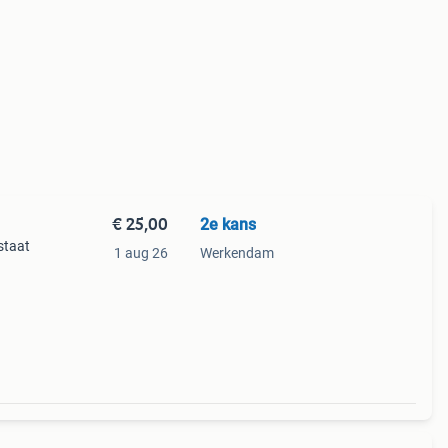
€ 25,00
2e kans
staat
1 aug 26
Werkendam