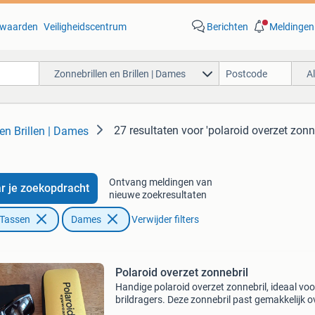
waarden
Veiligheidscentrum
Berichten
Meldingen
Zonnebrillen en Brillen | Dames
A
27 resultaten
voor 'polaroid overzet zonne
en Brillen | Dames
Ontvang meldingen van
r je zoekopdracht
nieuwe zoekresultaten
 Tassen
Dames
Verwijder filters
Polaroid overzet zonnebril
Handige polaroid overzet zonnebril, ideaal voo
brildragers. Deze zonnebril past gemakkelijk o
uw eigen bril en biedt optimale bescherming t