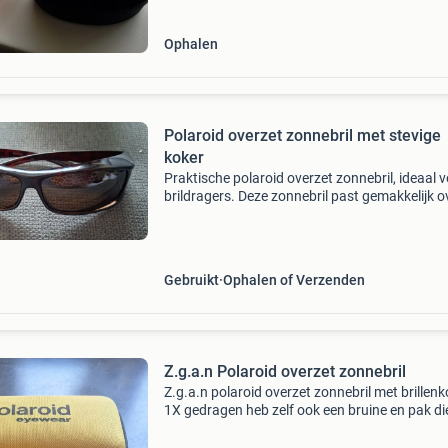
Ophalen
Polaroid overzet zonnebril met stevige
koker
Praktische polaroid overzet zonnebril, ideaal 
brildragers. Deze zonnebril past gemakkelijk o
uw eigen bril en biedt uitstekende beschermin
tegen de zon dankzij de gepolariseerde glazen
Wordt
Gebruikt
Ophalen of Verzenden
Z.g.a.n Polaroid overzet zonnebril
Z.g.a.n polaroid overzet zonnebril met brillenk
1X gedragen heb zelf ook een bruine en pak di
vaak deze blijft liggen. Vorige maand gekocht
49.99 Zie foto zwart glas