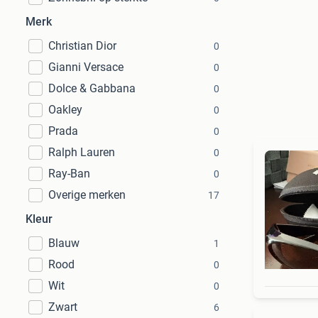
Merk
Christian Dior
0
Gianni Versace
0
Dolce & Gabbana
0
Oakley
0
Prada
0
Ralph Lauren
0
Ray-Ban
0
Overige merken
17
Kleur
Blauw
1
Rood
0
Wit
0
Zwart
6