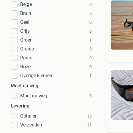
Beige
0
Bruin
3
Geel
0
Grijs
0
Groen
1
Oranje
0
Paars
0
Roze
0
Overige kleuren
1
Moet nu weg
Moet nu weg
0
Levering
Ophalen
18
Verzenden
11