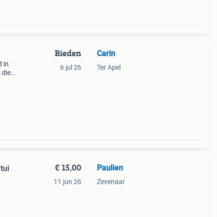
Bieden
Carin
 in
6 jul 26
Ter Apel
 die
en
nnebr
€ 15,00
Paulien
tui
11 jun 26
Zevenaar