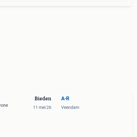
Bieden
A-R
wone
11 mei 26
Veendam