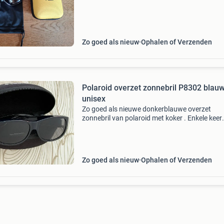
de zon met gepolariseerde glazen. Wordt gele
met
Zo goed als nieuw
Ophalen of Verzenden
Polaroid overzet zonnebril P8302 blau
unisex
Zo goed als nieuwe donkerblauwe overzet
zonnebril van polaroid met koker . Enkele keer
gebruikt maar gaat helaas weg ivm andere bril
Polaroid suncovers staan mede bekend om e
geweldige prijs/kwalit
Zo goed als nieuw
Ophalen of Verzenden