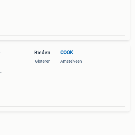
verd
Bieden
COOK
w
Gisteren
Amstelveen
.
en