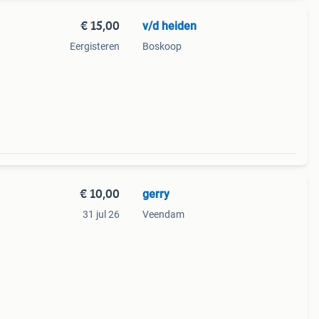
€ 15,00
v/d heiden
Eergisteren
Boskoop
€ 10,00
gerry
31 jul 26
Veendam