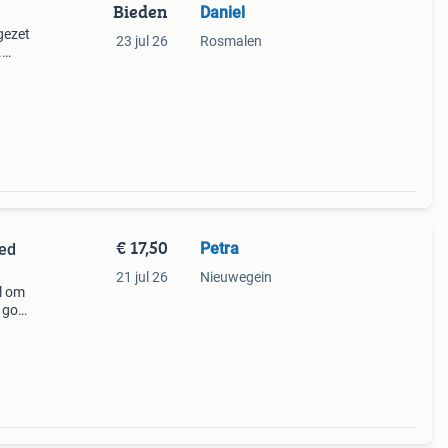
Bieden
Daniel
gezet
23 jul 26
Rosmalen
.
€ 17,50
Petra
oed
21 jul 26
Nieuwegein
al om
o goed
egen