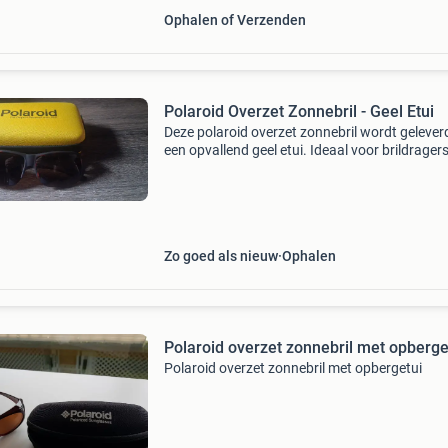
Ophalen of Verzenden
Polaroid Overzet Zonnebril - Geel Etui
Deze polaroid overzet zonnebril wordt geleverd
een opvallend geel etui. Ideaal voor brildragers
snel en gemakkelijk hun ogen willen bescherm
tegen de zon. Het etui zorgt ervoor dat de zo
Zo goed als nieuw
Ophalen
Polaroid overzet zonnebril met opberge
Polaroid overzet zonnebril met opbergetui