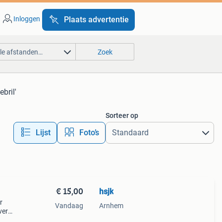
Inloggen
Plaats advertentie
lle afstanden…
Zoek
bril'
Sorteer op
Lijst
Foto’s
€ 15,00
hsjk
r
Vandaag
Arnhem
ver
egen