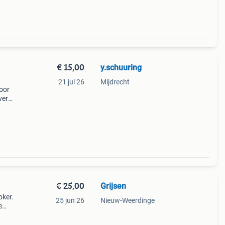
€ 15,00
y.schuuring
21 jul 26
Mijdrecht
voor
ver
g
.
€ 25,00
Grijsen
oker.
25 jun 26
Nieuw-Weerdinge
e
 voor