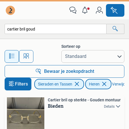
Zonnebrillen en Brillen | Heren
Sorteer op
Alle afstanden…
Bewaar je zoekopdracht
Filters
Sieraden en Tassen
Heren
Verwijder 
Cartier bril op sterkte - Gouden montuur
Bieden
Details