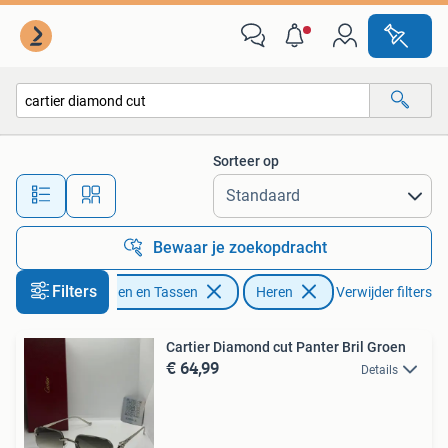
Zonnebrillen en Brillen | Heren
Sorteer op
Alle afstanden…
Bewaar je zoekopdracht
Filters
Sieraden en Tassen
Heren
Verwijder filters
Cartier Diamond cut Panter Bril Groen
€ 64,99
Details