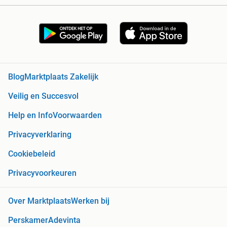
Blog
Marktplaats Zakelijk
Veilig en Succesvol
Help en Info
Voorwaarden
Privacyverklaring
Cookiebeleid
Privacyvoorkeuren
Over Marktplaats
Werken bij
Perskamer
Adevinta