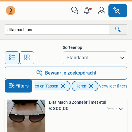
Zonnebrillen en Brillen | Heren
Sorteer op
Alle afstanden…
Bewaar je zoekopdracht
Filters
Sieraden en Tassen
Heren
Verwijder filters
Dita Mach S Zonnebril met etui
€ 300,00
Details