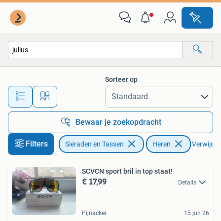
Zonnebrillen en Brillen | Heren
Sorteer op
Alle afstanden…
Bewaar je zoekopdracht
Filters
Sieraden en Tassen
Heren
Verwijder 
SCVCN sport bril in top staat!
€ 17,99
Details
Pijnacker
15 jun 26