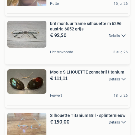
Putte
15 jul 26
bril montuur frame silhouette m 6296
austria 6052 grijs
€ 92,50
Details
Lichtenvoorde
3 aug 26
Mooie SILHOUETTE zonnebril titanium
€ 111,11
Details
Ferwert
18 jul 26
Silhouette Titanium Bril - splinternieuw
€ 150,00
Details