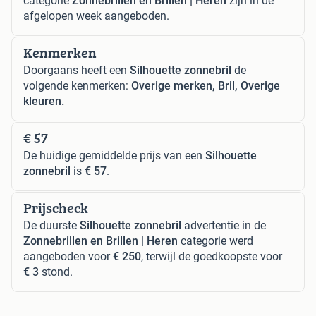
categorie
Zonnebrillen en Brillen | Heren
zijn in de
afgelopen week aangeboden.
Kenmerken
Doorgaans heeft een
Silhouette zonnebril
de
volgende kenmerken:
Overige merken, Bril, Overige
kleuren.
€ 57
De huidige gemiddelde prijs van een
Silhouette
zonnebril
is
€ 57
.
Prijscheck
De duurste
Silhouette zonnebril
advertentie in de
Zonnebrillen en Brillen | Heren
categorie werd
aangeboden voor
€ 250
, terwijl de goedkoopste voor
€ 3
stond.