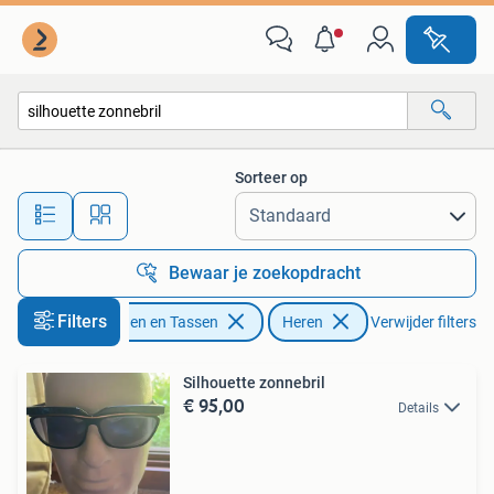
Zonnebrillen en Brillen | Heren
Sorteer op
Alle afstanden…
Bewaar je zoekopdracht
Filters
Sieraden en Tassen
Heren
Verwijder filters
Silhouette zonnebril
€ 95,00
Details