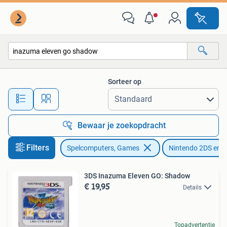
Games | Nintendo 2DS en 3DS
Sorteer op
Alle afstanden…
Bewaar je zoekopdracht
Filters
Spelcomputers, Games
Nintendo 2DS en 
3DS Inazuma Eleven GO: Shadow
€ 19,95
Details
Topadvertentie