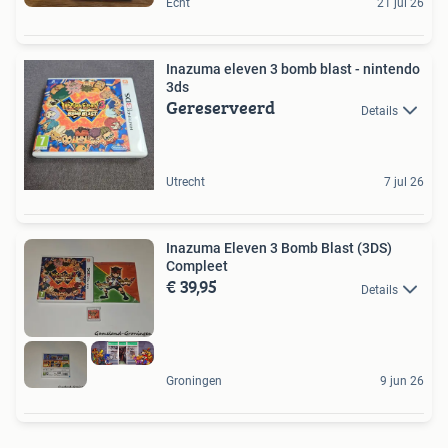
Echt
21 jul 26
Inazuma eleven 3 bomb blast - nintendo
3ds
Gereserveerd
Details
Utrecht
7 jul 26
Inazuma Eleven 3 Bomb Blast (3DS)
Compleet
€ 39,95
Details
Groningen
9 jun 26