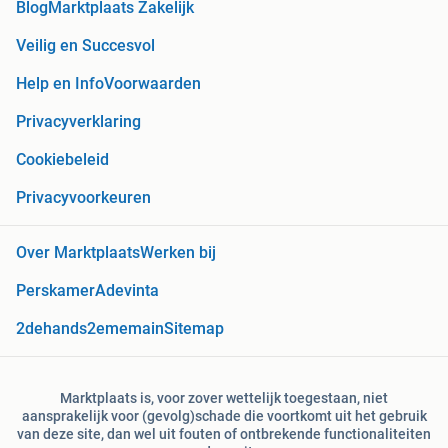
Blog
Marktplaats Zakelijk
Veilig en Succesvol
Help en Info
Voorwaarden
Privacyverklaring
Cookiebeleid
Privacyvoorkeuren
Over Marktplaats
Werken bij
Perskamer
Adevinta
2dehands
2ememain
Sitemap
Marktplaats is, voor zover wettelijk toegestaan, niet
aansprakelijk voor (gevolg)schade die voortkomt uit het gebruik
van deze site, dan wel uit fouten of ontbrekende functionaliteiten