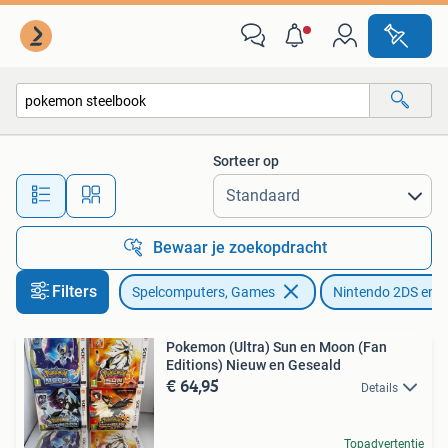
Games | Nintendo 2DS en 3DS
Sorteer op
Alle afstanden…
Bewaar je zoekopdracht
Filters
Spelcomputers, Games
Nintendo 2DS en 
Pokemon (Ultra) Sun en Moon (Fan
Editions) Nieuw en Geseald
€ 64,95
Details
Topadvertentie