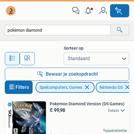
Games | Nintendo DS
Sorteer op
Alle afstanden…
Bewaar je zoekopdracht
Filters
Spelcomputers, Games
Nintendo DS
Pokemon Diamond Version (DS Games)
€ 99,98
Details
Topadvertentie