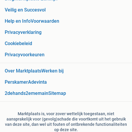
Veilig en Succesvol
Help en Info
Voorwaarden
Privacyverklaring
Cookiebeleid
Privacyvoorkeuren
Over Marktplaats
Werken bij
Perskamer
Adevinta
2dehands
2ememain
Sitemap
Marktplaats is, voor zover wettelijk toegestaan, niet
aansprakelijk voor (gevolg)schade die voortkomt uit het gebruik
van deze site, dan wel uit fouten of ontbrekende functionaliteiten
op deze site.